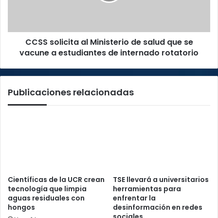
que
se
vacune
CCSS solicita al Ministerio de salud que se
a
estudiantes
vacune a estudiantes de internado rotatorio
de
internado
rotatorio
Publicaciones relacionadas
Científicas de la UCR crean
TSE llevará a universitarios
tecnología que limpia
herramientas para
aguas residuales con
enfrentar la
hongos
desinformación en redes
sociales