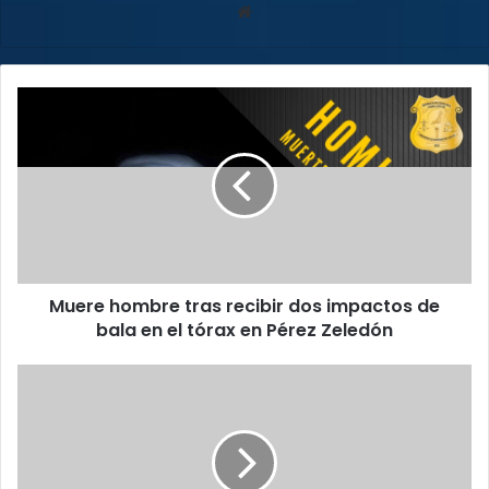
Sitio
web
Muere
hombre
tras
recibir
dos
impactos
de
bala
en
Muere hombre tras recibir dos impactos de
el
tórax
bala en el tórax en Pérez Zeledón
en
Pérez
CCSS
Zeledón
solicita
al
Ministerio
de
salud