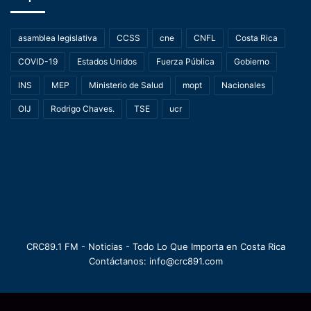
asamblea legislativa
CCSS
cne
CNFL
Costa Rica
COVID-19
Estados Unidos
Fuerza Pública
Gobierno
INS
MEP
Ministerio de Salud
mopt
Nacionales
OIJ
Rodrigo Chaves.
TSE
ucr
CRC89.1 FM - Noticias - Todo Lo Que Importa en Costa Rica
Contáctanos: info@crc891.com