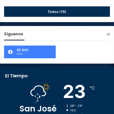
Todos (16)
Síguenos
62.645
Fans
El Tiempo
23
℃
San José
28º - 23º
74%