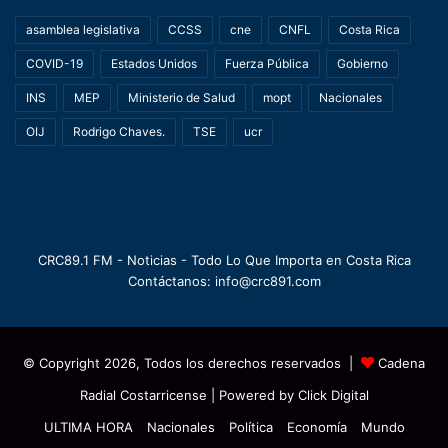
asamblea legislativa
CCSS
cne
CNFL
Costa Rica
COVID-19
Estados Unidos
Fuerza Pública
Gobierno
INS
MEP
Ministerio de Salud
mopt
Nacionales
OIJ
Rodrigo Chaves.
TSE
ucr
CRC89.1 FM - Noticias - Todo Lo Que Importa en Costa Rica
Contáctanos: info@crc891.com
© Copyright 2026, Todos los derechos reservados |
Cadena
Radial Costarricense
| Powered by
Click Digital
ULTIMA HORA
Nacionales
Política
Economía
Mundo