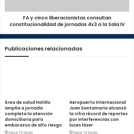
jornadas
4x3
FA y cinco liberacionistas consultan
a
la
constitucionalidad de jornadas 4x3 a la Sala IV
Sala
IV
Publicaciones relacionadas
Área de salud Hatillo
Aeropuerto Internacional
amplía a jornada
Juan Santamaría alcanzó
completa la atención
la cifra récord de reportes
domiciliaria para
por interferencias con
embarazos de alto riesgo
luces láser
Hace 13 horas
Hace 14 horas