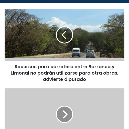
Recursos
para
carretera
entre
Barranca
y
Limonal
no
podrán
Recursos para carretera entre Barranca y
utilizarse
para
Limonal no podrán utilizarse para otra obras,
otra
advierte diputado
obras,
advierte
FA
diputado
y
cinco
liberacionistas
consultan
constitucionalidad
de