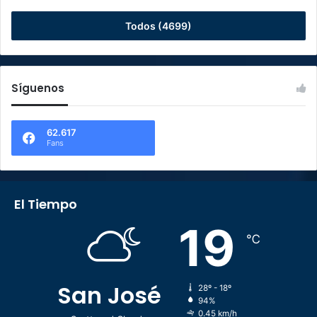
Todos (4699)
Síguenos
62.617
Fans
El Tiempo
19
℃
San José
28º - 18º
94%
0.45 km/h