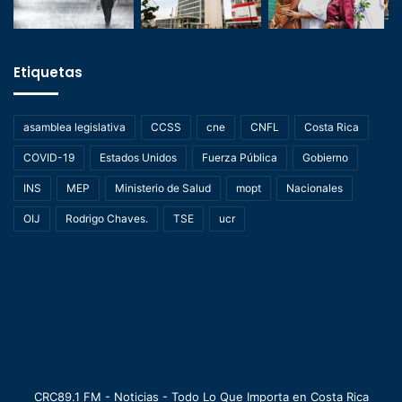
Etiquetas
asamblea legislativa
CCSS
cne
CNFL
Costa Rica
COVID-19
Estados Unidos
Fuerza Pública
Gobierno
INS
MEP
Ministerio de Salud
mopt
Nacionales
OIJ
Rodrigo Chaves.
TSE
ucr
CRC89.1 FM - Noticias - Todo Lo Que Importa en Costa Rica