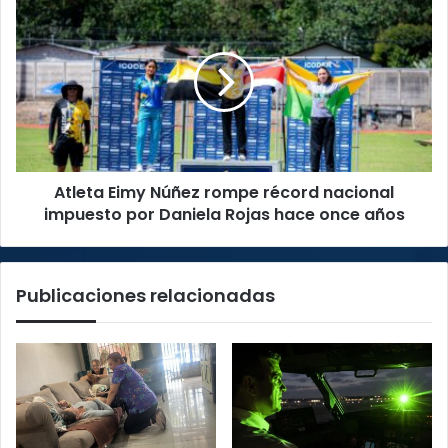
Atleta
Eimy
Núñez
rompe
récord
nacional
impuesto
por
Daniela
Atleta Eimy Núñez rompe récord nacional
Rojas
hace
impuesto por Daniela Rojas hace once años
once
años
Publicaciones relacionadas