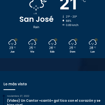
21
℃
San José
21º - 20º
88%
0.89 km/h
Rain
23
25
26
25
28
℃
℃
℃
℃
℃
Jue
Vie
Sáb
Dom
Lun
Lo más visto
noviembre 27, 2022
(Video) Un Cantor «cantó» gol tico con el corazón y se