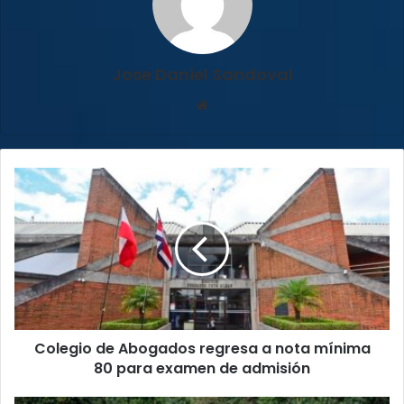
Jose Daniel Sandoval
Sitio
web
Colegio
de
Abogados
regresa
a
nota
mínima
80
para
Colegio de Abogados regresa a nota mínima
examen
de
80 para examen de admisión
admisión