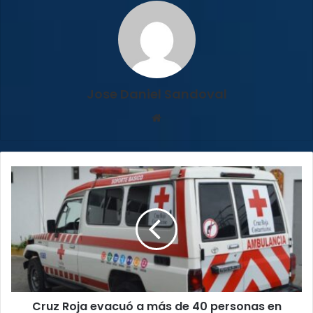
Jose Daniel Sandoval
Sitio
web
Cruz
Roja
evacuó
a
más
de
40
personas
en
Cruz Roja evacuó a más de 40 personas en
Nosara