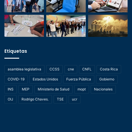
Etiquetas
asamblea legislativa
CCSS
cne
CNFL
Costa Rica
COVID-19
Estados Unidos
Fuerza Pública
Gobierno
INS
MEP
Ministerio de Salud
mopt
Nacionales
OIJ
Rodrigo Chaves.
TSE
ucr