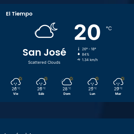
El Tiempo
20
℃
San José
26º - 18º
84%
1.34 km/h
Scattered Clouds
26
26
28
25
29
℃
℃
℃
℃
℃
Vie
Sáb
Dom
Lun
Mar