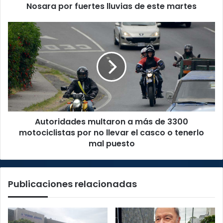
por
Nosara por fuertes lluvias de este martes
fuertes
lluvias
Autoridades
de
multaron
este
a
martes
más
de
3300
motociclistas
por
no
Autoridades multaron a más de 3300
llevar
el
motociclistas por no llevar el casco o tenerlo
casco
mal puesto
o
tenerlo
mal
Publicaciones relacionadas
puesto