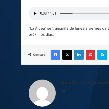
“La Aldea” se transmite de lunes a viernes de 6
próximos días.
Facebook
X
LinkedIn
Pinterest
S
Compartir
Jose Daniel Sandova
Sitio
web