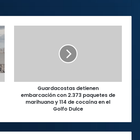
Guardacostas
detienen
embarcación
con
2.373
paquetes
de
marihuana
y
Guardacostas detienen
114
de
embarcación con 2.373 paquetes de
cocaína
marihuana y 114 de cocaína en el
en
Golfo Dulce
el
Golfo
Dulce