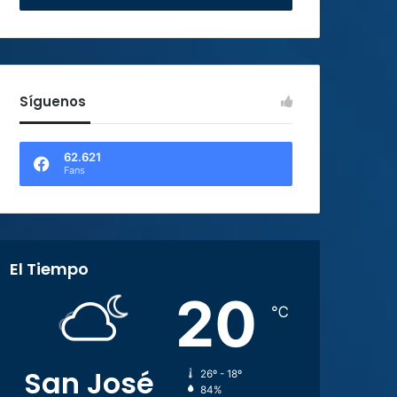
Síguenos
62.621
Fans
El Tiempo
20
℃
San José
26º - 18º
84%