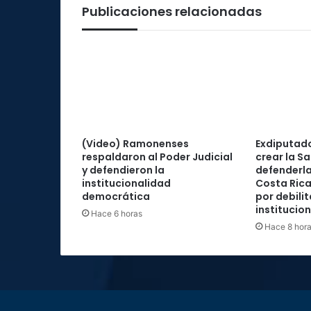
Publicaciones relacionadas
(Video) Ramonenses
Exdiputad
respaldaron al Poder Judicial
crear la Sa
y defendieron la
defenderla
institucionalidad
Costa Rica
democrática
por debilit
institucio
Hace 6 horas
Hace 8 hor