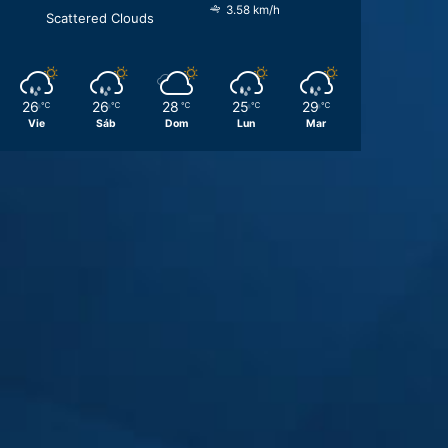
3.58 km/h
Scattered Clouds
26
26
28
25
29
℃
℃
℃
℃
℃
Vie
Sáb
Dom
Lun
Mar