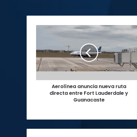
Aerolínea
anuncia
nueva
ruta
directa
entre
Fort
Lauderdale
y
Aerolínea anuncia nueva ruta
Guanacaste
directa entre Fort Lauderdale y
Guanacaste