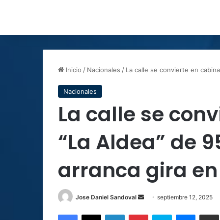
Inicio
/
Nacionales
/
La calle se convierte en cabin
Nacionales
La calle se conv
“La Aldea” de 
arranca gira en 
Send
Jose Daniel Sandoval
septiembre 12, 2025
an
Facebook
X
LinkedIn
Pinterest
Skype
Messen
C