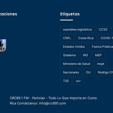
zaciones
Etiquetas
asamblea legislativa
CCSS
CNFL
Costa Rica
COVID-
Estados Unidos
Fuerza Pública
Gobierno
INS
MEP
Ministerio de Salud
mopt
Nacionales
OIJ
Rodrigo C
TSE
ucr
CRC89.1 FM - Noticias - Todo Lo Que Importa en Costa
Rica Contáctanos: info@crc891.com