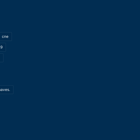
cne
19
haves.