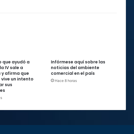
o que ayudó a
Infórmese aquí sobre las
la IV sale a
noticias del ambiente
 y afirma que
comercial en el país
 vive un intento
Hace 8 horas
ar sus
nes
as