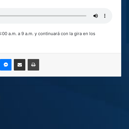
:00 a.m. a 9 a.m. y continuará con la gira en los
kype
Messenger
Compartir por correo electrónico
Imprimir
l