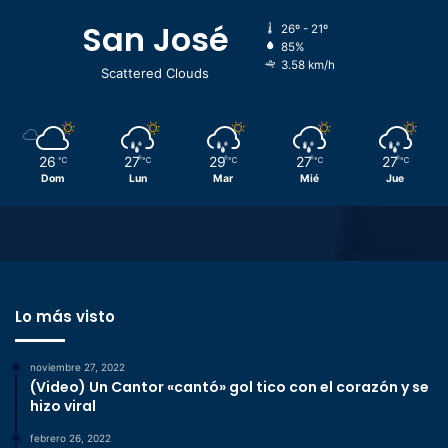
San José
26º - 21º
85%
3.58 km/h
Scattered Clouds
26
27
29
27
27
℃
℃
℃
℃
℃
Dom
Lun
Mar
Mié
Jue
Lo más visto
noviembre 27, 2022
(Video) Un Cantor «cantó» gol tico con el corazón y se
hizo viral
febrero 26, 2022