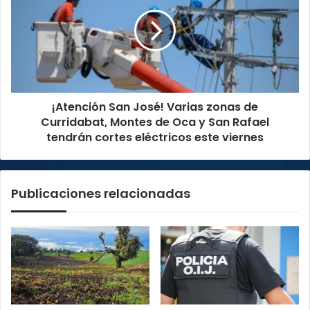
que
José!
vencen
Varias
el
zonas
cáncer
de
Curridabat,
Montes
de
¡Atención San José! Varias zonas de
Oca
y
Curridabat, Montes de Oca y San Rafael
San
tendrán cortes eléctricos este viernes
Rafael
tendrán
cortes
Publicaciones relacionadas
eléctricos
este
viernes