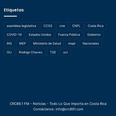
Etiquetas
asamblea legislativa
CCSS
cne
CNFL
Costa Rica
COVID-19
Estados Unidos
Fuerza Pública
Gobierno
INS
MEP
Ministerio de Salud
mopt
Nacionales
OIJ
Rodrigo Chaves.
TSE
ucr
CRC89.1 FM - Noticias - Todo Lo Que Importa en Costa Rica
Contáctanos: info@crc891.com