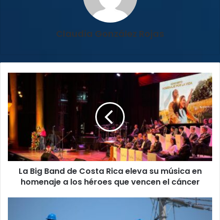
Claudia González Rojas
La
Big
Band
de
Costa
Rica
eleva
su
música
La Big Band de Costa Rica eleva su música en
en
homenaje
homenaje a los héroes que vencen el cáncer
a
los
¡Atención
héroes
San