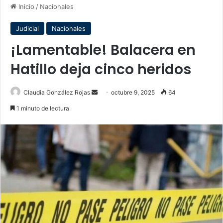
Inicio
/
Nacionales
Judicial
Nacionales
¡Lamentable! Balacera en
Hatillo deja cinco heridos
Send
Claudia González Rojas
octubre 9, 2025
64
an
1 minuto de lectura
email