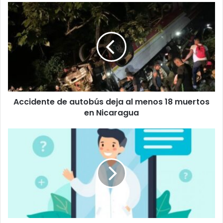
Accidente
de
autobús
deja
al
menos
18
muertos
en
Accidente de autobús deja al menos 18 muertos
Nicaragua
en Nicaragua
Línea
de
atención
para
primeros
auxilios
psicológicos
del
MEP