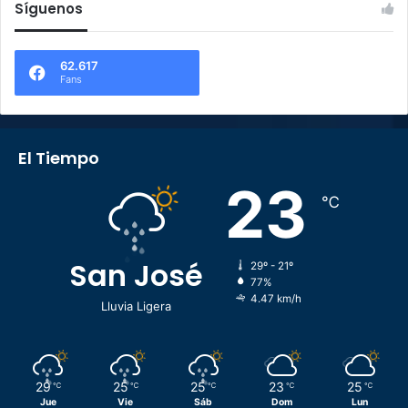
Síguenos
62.617
Fans
El Tiempo
23
℃
San José
29º - 21º
77%
4.47 km/h
Lluvia Ligera
29
25
25
23
25
℃
℃
℃
℃
℃
Jue
Vie
Sáb
Dom
Lun