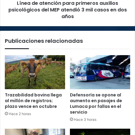
Línea de atención para primeros auxilios
atendió
3
psicológicos del MEP atendió 3 mil casos en dos
mil
años
casos
en
dos
Publicaciones relacionadas
años
Trazabilidad bovina llega
Defensoría se opone al
al millón de registros;
aumento en pasajes de
plazo vence en octubre
Lumaca por fallas en el
servicio
Hace 2 horas
Hace 3 horas