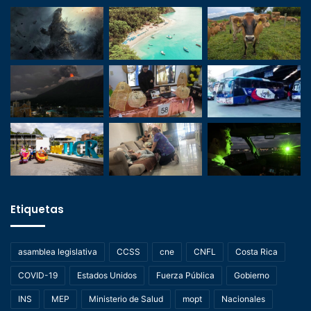
Etiquetas
asamblea legislativa
CCSS
cne
CNFL
Costa Rica
COVID-19
Estados Unidos
Fuerza Pública
Gobierno
INS
MEP
Ministerio de Salud
mopt
Nacionales