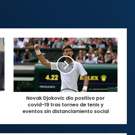
Novak
Djokovic
dio
positivo
por
covid-
19
tras
torneo
Novak Djokovic dio positivo por
de
tenis
covid-19 tras torneo de tenis y
y
eventos sin distanciamiento social
eventos
sin
distanciamiento