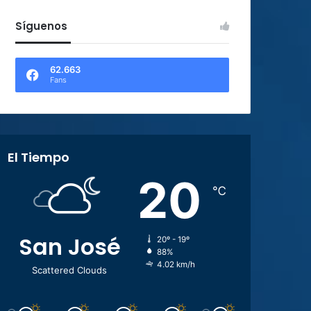
Síguenos
62.663
Fans
El Tiempo
20
℃
San José
20º - 19º
88%
4.02 km/h
Scattered Clouds