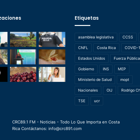
zaciones
Etiquetas
asamblea legislativa
CCSS
CNFL
Costa Rica
COVID-
Estados Unidos
Fuerza Pública
Gobierno
INS
MEP
Ministerio de Salud
mopt
Nacionales
OIJ
Rodrigo C
TSE
ucr
CRC89.1 FM - Noticias - Todo Lo Que Importa en Costa
Rica Contáctanos: info@crc891.com