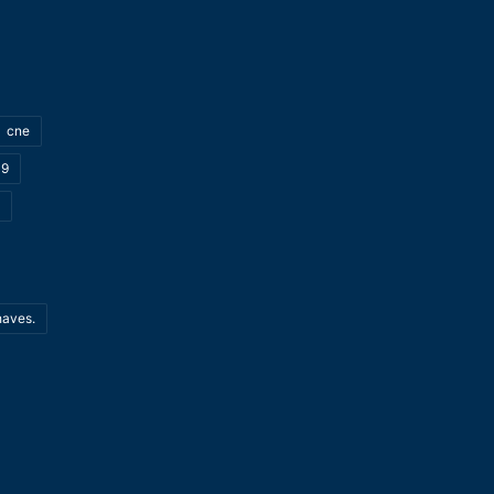
cne
19
haves.