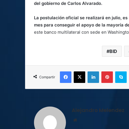
del gobierno de Carlos Alvarado.
La postulación oficial se realizará en julio, e
mes para conseguir el apoyo de la mayoría d
este banco multilateral con sede en Washingto
BID
Facebook
X
LinkedIn
Pinterest
S
Compartir
Alejandro Melendez
Sitio
web