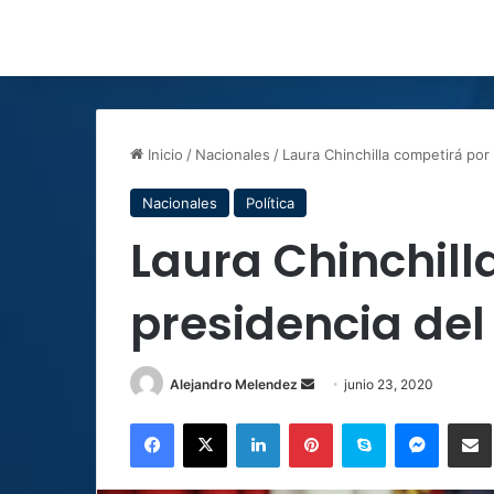
Inicio
/
Nacionales
/
Laura Chinchilla competirá por
Nacionales
Política
Laura Chinchill
presidencia del
Send
Alejandro Melendez
junio 23, 2020
an
Facebook
X
LinkedIn
Pinterest
Skype
Messen
C
email