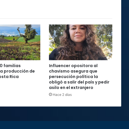
social
0 familias
Influencer opositora al
la producción de
chavismo asegura que
osta Rica
persecución política la
obligó a salir del país y pedir
asilo en el extranjero
Hace 2 días