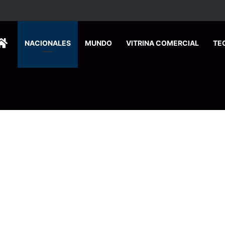
ilias sostienen la producción de papa en Costa Rica
HOME
NACIONALES
MUNDO
VITRINA COMERCIAL
TE