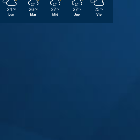
24
26
27
27
25
℃
℃
℃
℃
℃
Lun
Mar
Mié
Jue
Vie