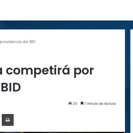
 presidencia del BID
a competirá por
 BID
24
1 minuto de lectura
ger
ompartir por correo electrónico
Imprimir