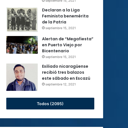
septiembre 15, 2021
Declaran a la Liga
Feminista benemérita
de la Patria
septiembre 15, 2021
Alertan de “Megafiesta”
en Puerto Viejo por
Bicentenario
septiembre 15, 2021
Exiliado nicaragüense
recibió tres balazos
este sábado en Escazú
septiembre 12, 2021
Todos (2095)