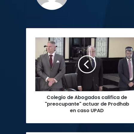
Colegio
de
Abogados
califica
de
"preocupante"
actuar
de
Prodhab
Colegio de Abogados califica de
en
caso
"preocupante" actuar de Prodhab
UPAD
en caso UPAD