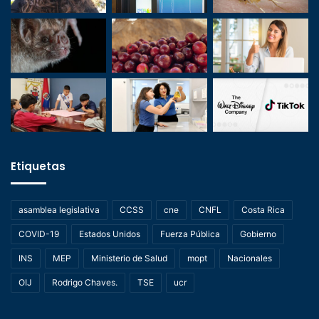
Etiquetas
asamblea legislativa
CCSS
cne
CNFL
Costa Rica
COVID-19
Estados Unidos
Fuerza Pública
Gobierno
INS
MEP
Ministerio de Salud
mopt
Nacionales
OIJ
Rodrigo Chaves.
TSE
ucr