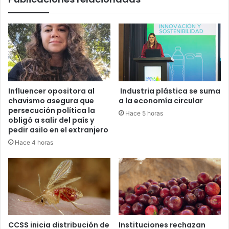
¡Conózcalo
en
esta
nota!
Influencer opositora al
Industria plástica se suma
chavismo asegura que
a la economía circular
persecución política la
Hace 5 horas
obligó a salir del país y
pedir asilo en el extranjero
Hace 4 horas
CCSS inicia distribución de
Instituciones rechazan