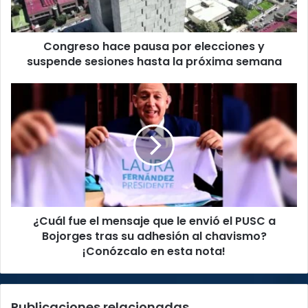
suspende
sesiones
hasta
Congreso hace pausa por elecciones y
la
próxima
suspende sesiones hasta la próxima semana
semana
¿Cuál
fue
el
mensaje
que
le
envió
el
PUSC
¿Cuál fue el mensaje que le envió el PUSC a
a
Bojorges
Bojorges tras su adhesión al chavismo?
tras
¡Conózcalo en esta nota!
su
adhesión
al
Publicaciones relacionadas
chavismo?