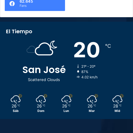
62.645
Fans
El Tiempo
20
℃
San José
21º - 20º
87%
4.02 km/h
Scattered Clouds
26
26
26
26
28
℃
℃
℃
℃
℃
Sáb
Dom
Lun
Mar
Mié