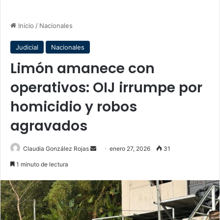
Inicio
/
Nacionales
Judicial
Nacionales
Limón amanece con
operativos: OIJ irrumpe por
homicidio y robos
agravados
Send
Claudia González Rojas
enero 27, 2026
31
an
1 minuto de lectura
email