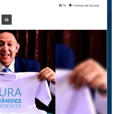
74
1 minuto de lectura
ger
ompartir por correo electrónico
Imprimir