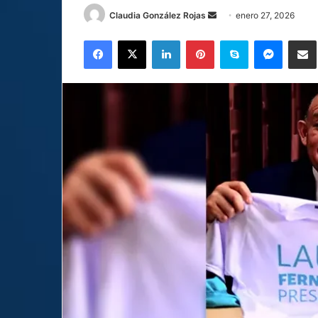
Send
Claudia González Rojas
enero 27, 2026
an
Facebook
X
LinkedIn
Pinterest
Skype
Messen
C
email