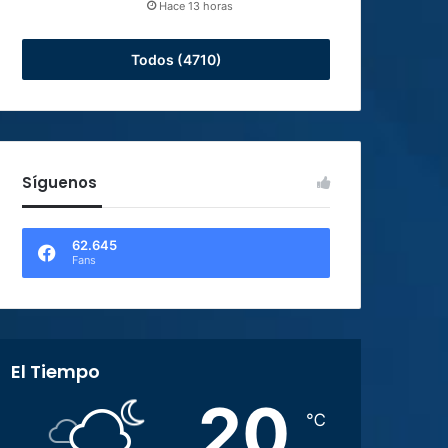
Hace 13 horas
Todos (4710)
Síguenos
62.645
Fans
El Tiempo
20
℃