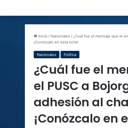
Inicio
/
Nacionales
/
¿Cuál fue el mensaje que le e
¡Conózcalo en esta nota!
Nacionales
Política
¿Cuál fue el me
el PUSC a Bojor
adhesión al ch
¡Conózcalo en e