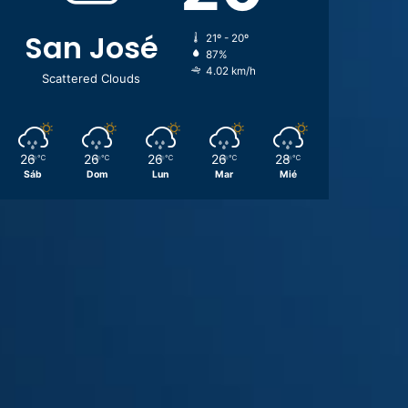
San José
21º - 20º
87%
4.02 km/h
Scattered Clouds
26
26
26
26
28
℃
℃
℃
℃
℃
Sáb
Dom
Lun
Mar
Mié