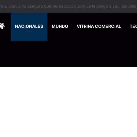
 se suma a la economía circular
HOME
NACIONALES
MUNDO
VITRINA COMERCIAL
TE