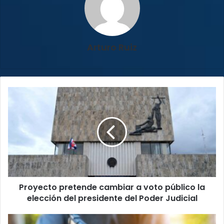
Arturo Ruiz
Proyecto
pretende
cambiar
a
voto
público
la
elección
del
Proyecto pretende cambiar a voto público la
presidente
del
elección del presidente del Poder Judicial
Poder
Judicial
Sospechoso