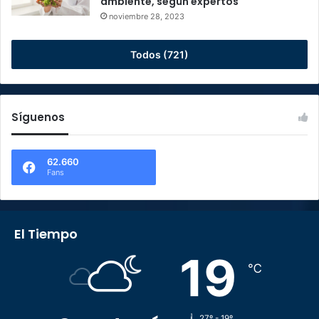
ambiente, según expertos
noviembre 28, 2023
Todos (721)
Síguenos
62.660
Fans
El Tiempo
19
℃
27º - 19º