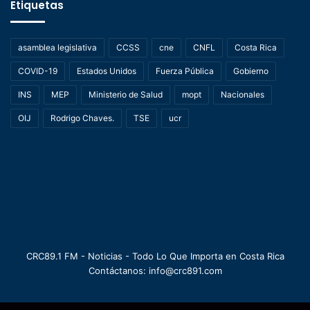
Etiquetas
asamblea legislativa
CCSS
cne
CNFL
Costa Rica
COVID-19
Estados Unidos
Fuerza Pública
Gobierno
INS
MEP
Ministerio de Salud
mopt
Nacionales
OIJ
Rodrigo Chaves.
TSE
ucr
CRC89.1 FM - Noticias - Todo Lo Que Importa en Costa Rica
Contáctanos: info@crc891.com