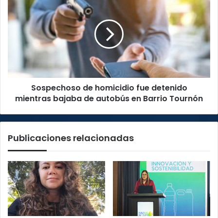
de
homicidio
fue
detenido
mientras
bajaba
de
autobús
Sospechoso de homicidio fue detenido
en
Barrio
mientras bajaba de autobús en Barrio Tournón
Tournón
Publicaciones relacionadas