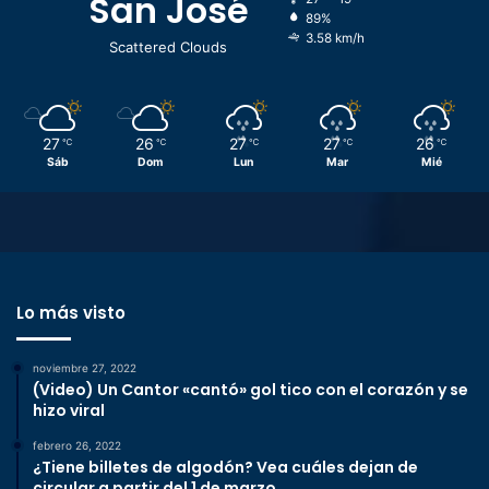
San José
89%
3.58 km/h
Scattered Clouds
27
26
27
27
26
℃
℃
℃
℃
℃
Sáb
Dom
Lun
Mar
Mié
Lo más visto
noviembre 27, 2022
(Video) Un Cantor «cantó» gol tico con el corazón y se
hizo viral
febrero 26, 2022
¿Tiene billetes de algodón? Vea cuáles dejan de
circular a partir del 1 de marzo