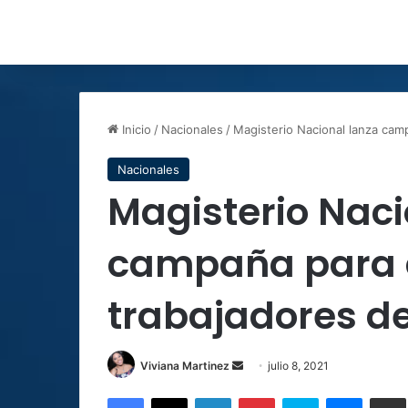
Inicio
/
Nacionales
/
Magisterio Nacional lanza camp
Nacionales
Magisterio Naci
campaña para a
trabajadores d
Send
Viviana Martinez
julio 8, 2021
an
Facebook
X
LinkedIn
Pinterest
Skype
Messen
C