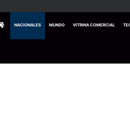
ortalecer los servicios para turistas en puestos fronterizos
HOME
NACIONALES
MUNDO
VITRINA COMERCIAL
TE