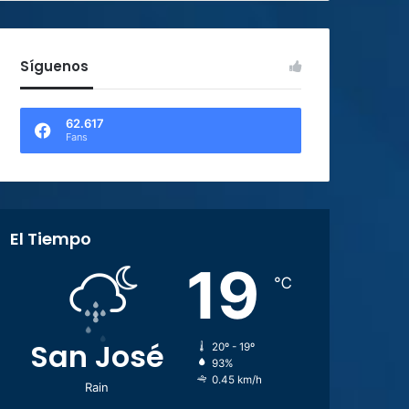
Síguenos
62.617
Fans
El Tiempo
19
℃
San José
20º - 19º
93%
0.45 km/h
Rain