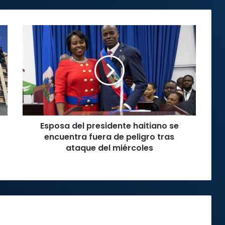
Esposa
del
presidente
haitiano
se
encuentra
fuera
de
peligro
Esposa del presidente haitiano se
tras
ataque
encuentra fuera de peligro tras
del
ataque del miércoles
miércoles