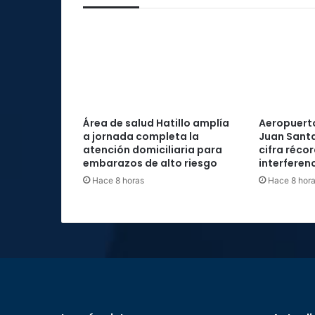
Área de salud Hatillo amplía
Aeropuerto
a jornada completa la
Juan Santa
atención domiciliaria para
cifra réco
embarazos de alto riesgo
interferenc
Hace 8 horas
Hace 8 hor