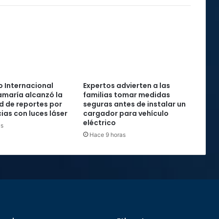
 Internacional
Expertos advierten a las
maría alcanzó la
familias tomar medidas
rd de reportes por
seguras antes de instalar un
ias con luces láser
cargador para vehículo
eléctrico
as
Hace 9 horas