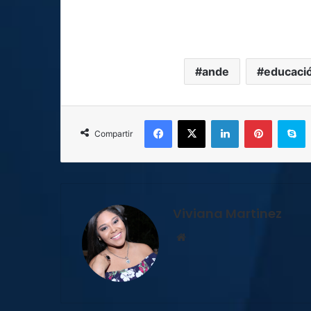
ande
educaci
Facebook
X
LinkedIn
Pinterest
S
Compartir
Viviana Martinez
Sitio
web