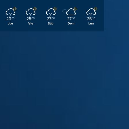
23
25
27
27
26
℃
℃
℃
℃
℃
Jue
Vie
Sáb
Dom
Lun