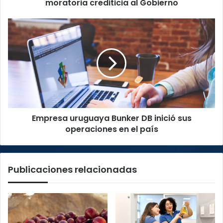
moratoria crediticia al Gobierno
Empresa
uruguaya
Bunker
DB
inició
sus
operaciones
en
el
Empresa uruguaya Bunker DB inició sus
país
operaciones en el país
Publicaciones relacionadas