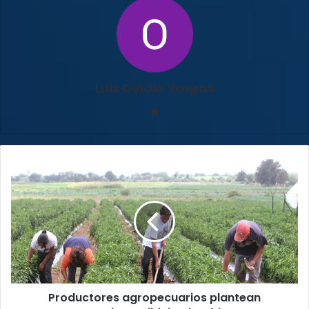
Luis Ovidio Vargas
Sitio
web
Productores
agropecuarios
plantean
moratoria
crediticia
al
Gobierno
Productores agropecuarios plantean