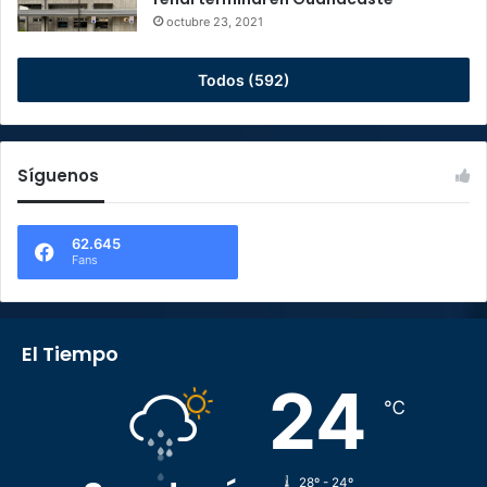
octubre 23, 2021
Todos (592)
Síguenos
62.645
Fans
El Tiempo
24
℃
28º - 24º