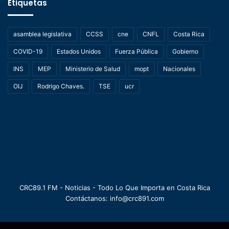
Etiquetas
asamblea legislativa
CCSS
cne
CNFL
Costa Rica
COVID-19
Estados Unidos
Fuerza Pública
Gobierno
INS
MEP
Ministerio de Salud
mopt
Nacionales
OIJ
Rodrigo Chaves.
TSE
ucr
CRC89.1 FM - Noticias - Todo Lo Que Importa en Costa Rica
Contáctanos: info@crc891.com