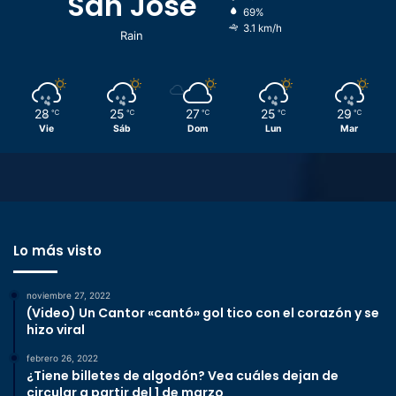
San José
69%
3.1 km/h
Rain
28
25
27
25
29
℃
℃
℃
℃
℃
Vie
Sáb
Dom
Lun
Mar
Lo más visto
noviembre 27, 2022
(Video) Un Cantor «cantó» gol tico con el corazón y se
hizo viral
febrero 26, 2022
¿Tiene billetes de algodón? Vea cuáles dejan de
circular a partir del 1 de marzo