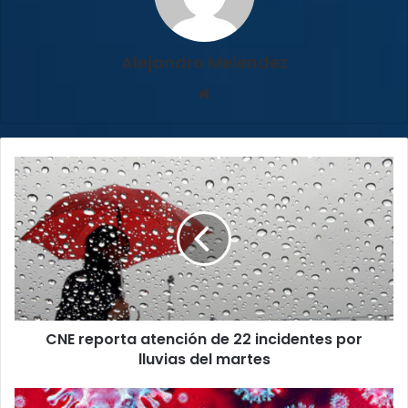
Alejandro Melendez
Sitio
web
CNE
reporta
atención
de
22
incidentes
por
lluvias
del
CNE reporta atención de 22 incidentes por
martes
lluvias del martes
Este