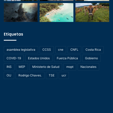
Etiquetas
asamblea legislativa
CCSS
cne
CNFL
Costa Rica
COVID-19
Estados Unidos
Fuerza Pública
Gobierno
INS
MEP
Ministerio de Salud
mopt
Nacionales
OIJ
Rodrigo Chaves.
TSE
ucr