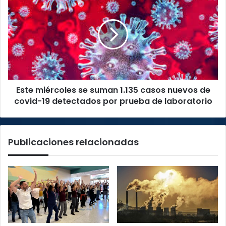
miércoles
se
suman
1.135
casos
nuevos
de
covid-
Este miércoles se suman 1.135 casos nuevos de
19
detectados
covid-19 detectados por prueba de laboratorio
por
prueba
de
Publicaciones relacionadas
laboratorio