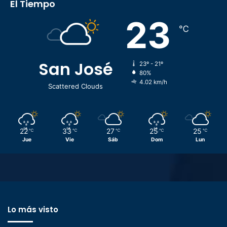
El Tiempo
23
℃
San José
23º - 21º
80%
4.02 km/h
Scattered Clouds
22
33
27
25
25
℃
℃
℃
℃
℃
Jue
Vie
Sáb
Dom
Lun
Lo más visto