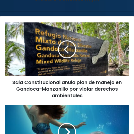
Sala
Constitucional
anula
plan
de
manejo
en
Gandoca-
Manzanillo
Sala Constitucional anula plan de manejo en
por
violar
Gandoca-Manzanillo por violar derechos
derechos
ambientales
ambientales
La
Sirenita
regresa
al
Teatro