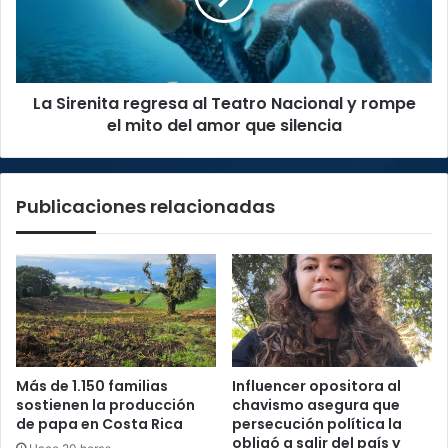
Nacional
y
rompe
el
La Sirenita regresa al Teatro Nacional y rompe
mito
del
el mito del amor que silencia
amor
que
silencia
Publicaciones relacionadas
Más de 1.150 familias
Influencer opositora al
sostienen la producción
chavismo asegura que
de papa en Costa Rica
persecución política la
obligó a salir del país y