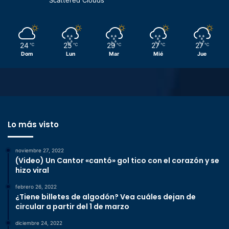
Scattered Clouds
24
25
29
27
27
℃
℃
℃
℃
℃
Dom
Lun
Mar
Mié
Jue
Lo más visto
noviembre 27, 2022
(Video) Un Cantor «cantó» gol tico con el corazón y se
hizo viral
febrero 26, 2022
¿Tiene billetes de algodón? Vea cuáles dejan de
circular a partir del 1 de marzo
diciembre 24, 2022