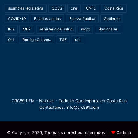
asamblea legislativa
CCSS
cne
CNFL
Costa Rica
COVID-19
Estados Unidos
Fuerza Pública
Gobierno
INS
MEP
Ministerio de Salud
mopt
Nacionales
OIJ
Rodrigo Chaves.
TSE
ucr
CRC89.1 FM - Noticias - Todo Lo Que Importa en Costa Rica
Contáctanos: info@crc891.com
© Copyright 2026, Todos los derechos reservados |
Cadena