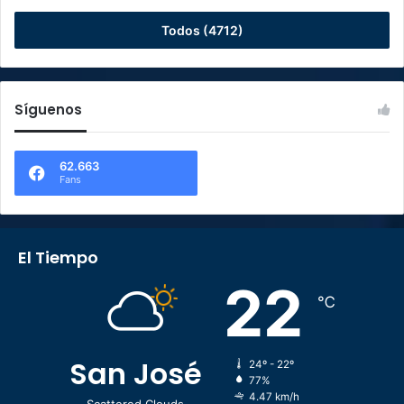
Todos (4712)
Síguenos
62.663
Fans
El Tiempo
22
℃
San José
24º - 22º
77%
4.47 km/h