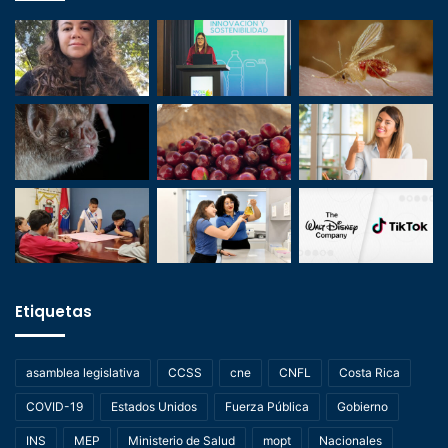
Etiquetas
asamblea legislativa
CCSS
cne
CNFL
Costa Rica
COVID-19
Estados Unidos
Fuerza Pública
Gobierno
INS
MEP
Ministerio de Salud
mopt
Nacionales