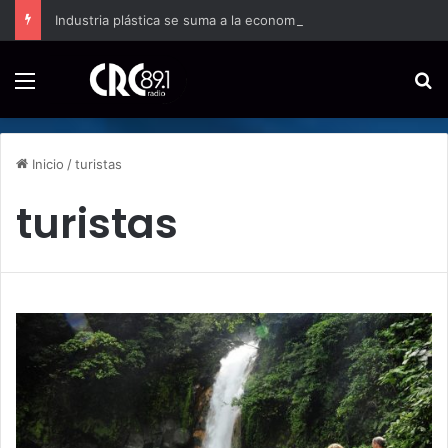
Industria plástica se suma a la economía circular
Menú
B
Inicio
/
turistas
turistas