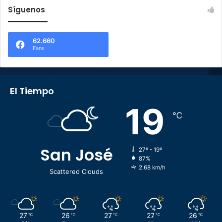
Síguenos
62.660
Fans
El Tiempo
19
℃
San José
27º - 19º
87%
2.68 km/h
Scattered Clouds
27
26
27
27
26
℃
℃
℃
℃
℃