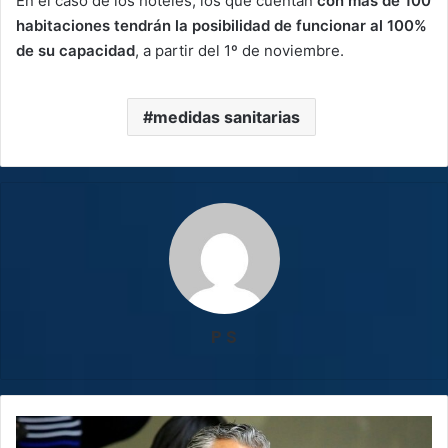
En el caso de los hoteles, los que cuentan
con más de 100
habitaciones tendrán la posibilidad de funcionar al 100%
de su capacidad
, a partir del 1º de noviembre.
medidas sanitarias
P S
Otto
Guevara