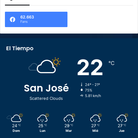
62.663
Fans
El Tiempo
22
℃
San José
24º - 21º
75%
5.81 km/h
Scattered Clouds
24
25
29
27
27
℃
℃
℃
℃
℃
Dom
Lun
Mar
Mié
Jue