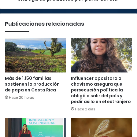
del
CNP
Publicaciones relacionadas
Más de 1.150 familias
Influencer opositora al
sostienen la producción
chavismo asegura que
de papa en Costa Rica
persecución política la
obligó a salir del país y
Hace 20 horas
pedir asilo en el extranjero
Hace 2 días