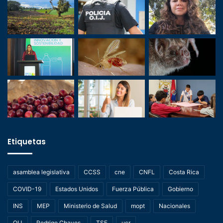
Etiquetas
asamblea legislativa
CCSS
cne
CNFL
Costa Rica
COVID-19
Estados Unidos
Fuerza Pública
Gobierno
INS
MEP
Ministerio de Salud
mopt
Nacionales
OIJ
Rodrigo Chaves.
TSE
ucr