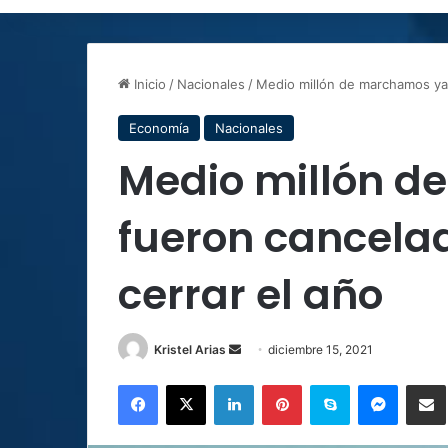
Inicio
/
Nacionales
/
Medio millón de marchamos ya 
Economía
Nacionales
Medio millón d
fueron cancelad
cerrar el año
Send
Kristel Arias
diciembre 15, 2021
an
Facebook
X
LinkedIn
Pinterest
Skype
Messen
C
email