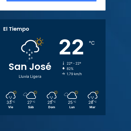
El Tiempo
22
℃
San José
22º - 22º
82%
1.79 km/h
Lluvia Ligera
33
27
25
25
28
℃
℃
℃
℃
℃
Vie
Sáb
Dom
Lun
Mar