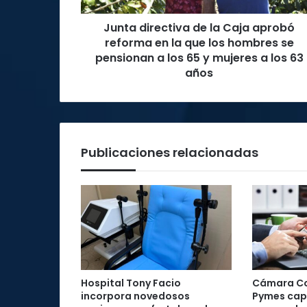
la
Junta directiva de la Caja aprobó
que
los
reforma en la que los hombres se
hombres
pensionan a los 65 y mujeres a los 63
se
años
pensionan
a
los
65
y
Publicaciones relacionadas
mujeres
a
los
63
años
Hospital Tony Facio
Cámara Co
incorpora novedosos
Pymes cap