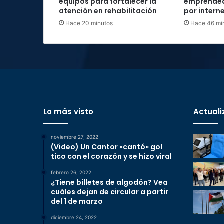
equipos para fortalecer la
emprended
atención en rehabilitación
por intern
Hace 20 minutos
Hace 46 mi
Lo más visto
Actuali
noviembre 27, 2022
(Video) Un Cantor «cantó» gol
tico con el corazón y se hizo viral
febrero 26, 2022
¿Tiene billetes de algodón? Vea
cuáles dejan de circular a partir
del 1 de marzo
diciembre 24, 2022