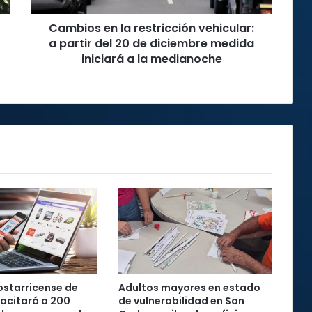
20
Cambios en la restricción vehicular:
de
diciembre
a partir del 20 de diciembre medida
medida
iniciará a la medianoche
iniciará
a
la
medianoche
starricense de
Adultos mayores en estado
acitará a 200
de vulnerabilidad en San