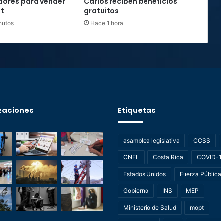
ores para vender
Carlos reciben beneficios
et
gratuitos
nutos
Hace 1 hora
zaciones
Etiquetas
asamblea legislativa
CCSS
CNFL
Costa Rica
COVID-
Estados Unidos
Fuerza Pública
Gobierno
INS
MEP
Ministerio de Salud
mopt