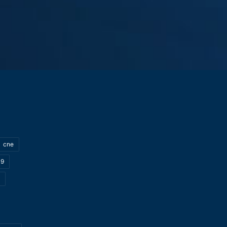
cne
19