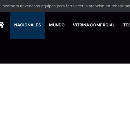
nse de Pymes capacitará a 200 emprendedores para vender por interne
HOME
NACIONALES
MUNDO
VITRINA COMERCIAL
TE