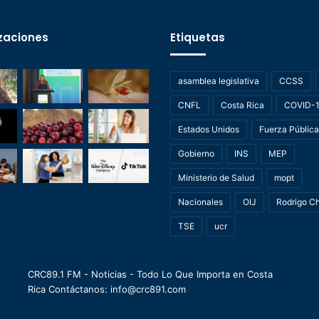
zaciones
Etiquetas
asamblea legislativa
CCSS
CNFL
Costa Rica
COVID-
Estados Unidos
Fuerza Pública
Gobierno
INS
MEP
Ministerio de Salud
mopt
Nacionales
OIJ
Rodrigo C
TSE
ucr
CRC89.1 FM - Noticias - Todo Lo Que Importa en Costa
Rica Contáctanos: info@crc891.com