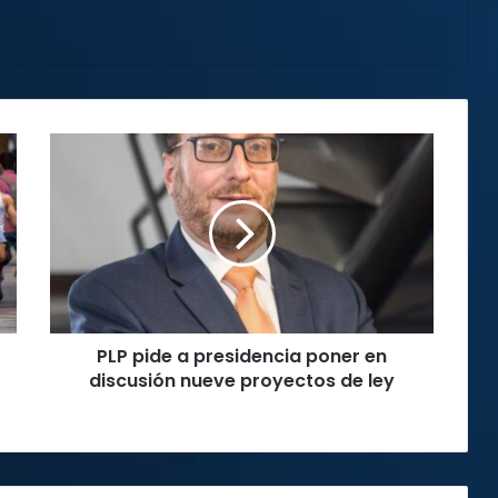
PLP
pide
a
presidencia
poner
en
discusión
nueve
proyectos
PLP pide a presidencia poner en
de
ley
discusión nueve proyectos de ley