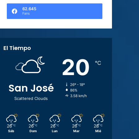
62.645
Fans
El Tiempo
20
℃
San José
26º - 18º
86%
3.58 km/h
Scattered Clouds
26
26
26
26
28
℃
℃
℃
℃
℃
Sáb
Dom
Lun
Mar
Mié