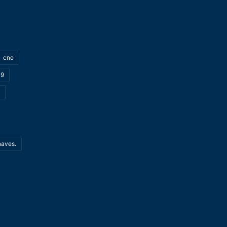
cne
19
haves.