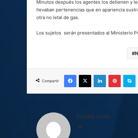
Minutos después los agentes los detienen y le
llevaban pertenencias que en apariencia sustra
otra no letal de gas.
Los sujetos serán presentados al Ministerio Pú
N
Facebook
X
LinkedIn
Pinterest
S
Compartir
Kristel Arias
Sitio
web