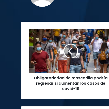
Obligatoriedad
de
mascarilla
podría
regresar
si
aumentan
los
casos
Obligatoriedad de mascarilla podría
de
covid-
regresar si aumentan los casos de
19
covid-19