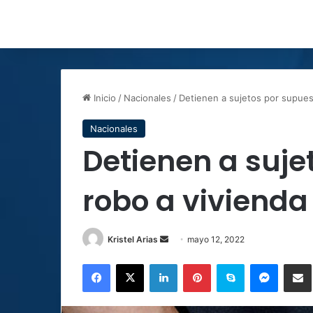
Inicio
/
Nacionales
/
Detienen a sujetos por supues
Nacionales
Detienen a suje
robo a vivienda
Send
Kristel Arias
mayo 12, 2022
an
Facebook
X
LinkedIn
Pinterest
Skype
Messen
C
email