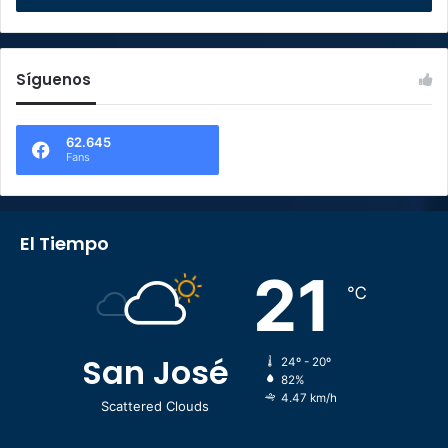
Síguenos
62.645
Fans
El Tiempo
21
℃
San José
24º - 20º
82%
4.47 km/h
Scattered Clouds