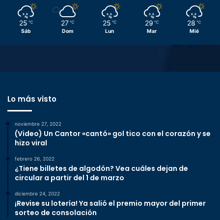
25
27
25
29
28
℃
℃
℃
℃
℃
Sáb
Dom
Lun
Mar
Mié
Lo más visto
noviembre 27, 2022
(Video) Un Cantor «cantó» gol tico con el corazón y se
hizo viral
febrero 26, 2022
¿Tiene billetes de algodón? Vea cuáles dejan de
circular a partir del 1 de marzo
diciembre 24, 2022
¡Revise su lotería! Ya salió el premio mayor del primer
sorteo de consolación