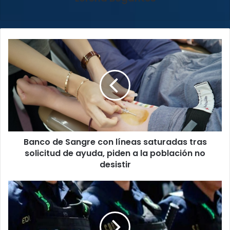
Banco
de
Sangre
con
líneas
saturadas
tras
solicitud
de
Banco de Sangre con líneas saturadas tras
ayuda,
piden
solicitud de ayuda, piden a la población no
a
desistir
la
población
Un
no
total
desistir
de
39
personas