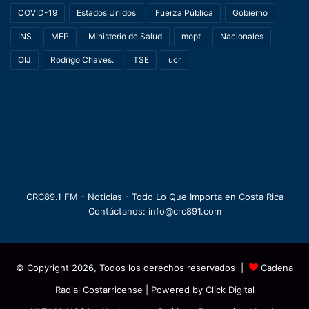
COVID-19
Estados Unidos
Fuerza Pública
Gobierno
INS
MEP
Ministerio de Salud
mopt
Nacionales
OIJ
Rodrigo Chaves.
TSE
ucr
CRC89.1 FM - Noticias - Todo Lo Que Importa en Costa Rica
Contáctanos: info@crc891.com
© Copyright 2026, Todos los derechos reservados |
Cadena
Radial Costarricense
| Powered by
Click Digital