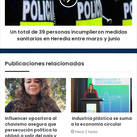
incumplieron
medidas
sanitarias
en
Un total de 39 personas incumplieron medidas
Heredia
entre
sanitarias en Heredia entre marzo y junio
marzo
y
junio
Publicaciones relacionadas
Influencer opositora al
Industria plástica se suma
chavismo asegura que
a la economía circular
persecución política la
Hace 2 horas
obligó a salir del país y