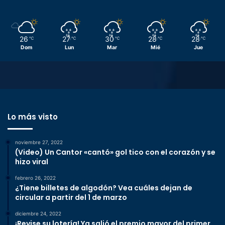
26
27
30
28
28
℃
℃
℃
℃
℃
Dom
Lun
Mar
Mié
Jue
Lo más visto
noviembre 27, 2022
(Video) Un Cantor «cantó» gol tico con el corazón y se
hizo viral
febrero 26, 2022
¿Tiene billetes de algodón? Vea cuáles dejan de
circular a partir del 1 de marzo
diciembre 24, 2022
¡Revise su lotería! Ya salió el premio mayor del primer