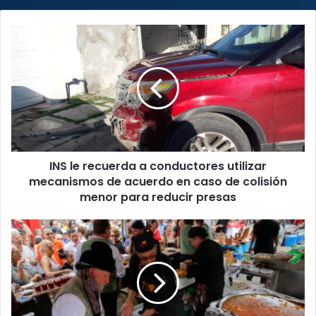
INS
le
recuerda
a
conductores
utilizar
mecanismos
de
acuerdo
INS le recuerda a conductores utilizar
en
caso
mecanismos de acuerdo en caso de colisión
de
menor para reducir presas
colisión
menor
¿Sin
para
planes
reducir
para
presas
el
fin
de
semana?