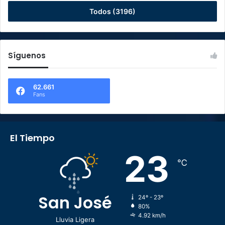
Todos (3196)
Síguenos
62.661
Fans
El Tiempo
23
℃
San José
24º - 23º
80%
4.92 km/h
Lluvia Ligera