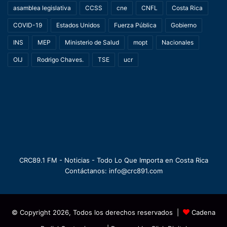
asamblea legislativa
CCSS
cne
CNFL
Costa Rica
COVID-19
Estados Unidos
Fuerza Pública
Gobierno
INS
MEP
Ministerio de Salud
mopt
Nacionales
OIJ
Rodrigo Chaves.
TSE
ucr
CRC89.1 FM - Noticias - Todo Lo Que Importa en Costa Rica
Contáctanos: info@crc891.com
© Copyright 2026, Todos los derechos reservados |
Cadena