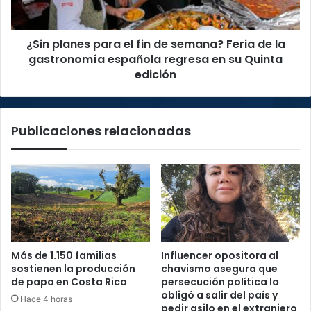
Feria
de
¿Sin planes para el fin de semana? Feria de la
la
gastronomía
gastronomía española regresa en su Quinta
española
edición
regresa
en
su
Publicaciones relacionadas
Quinta
edición
Más de 1.150 familias
Influencer opositora al
sostienen la producción
chavismo asegura que
de papa en Costa Rica
persecución política la
obligó a salir del país y
Hace 4 horas
pedir asilo en el extranjero