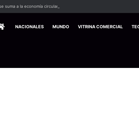
 se suma a la economía circular
HOME
NACIONALES
MUNDO
VITRINA COMERCIAL
TE