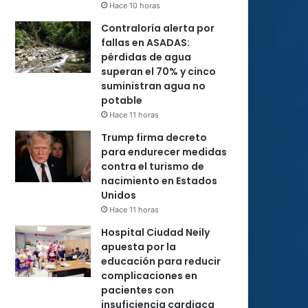
Hace 10 horas
Contraloría alerta por
fallas en ASADAS:
pérdidas de agua
superan el 70% y cinco
suministran agua no
potable
Hace 11 horas
Trump firma decreto
para endurecer medidas
contra el turismo de
nacimiento en Estados
Unidos
Hace 11 horas
Hospital Ciudad Neily
apuesta por la
educación para reducir
complicaciones en
pacientes con
insuficiencia cardiaca