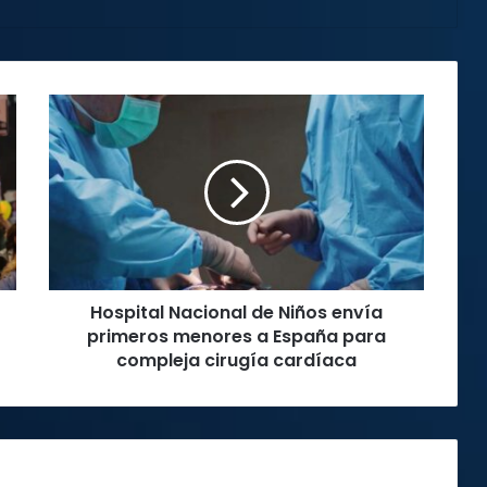
Hospital
Nacional
de
Niños
envía
primeros
menores
a
España
Hospital Nacional de Niños envía
para
compleja
primeros menores a España para
cirugía
compleja cirugía cardíaca
cardíaca