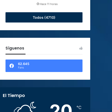
Hace 11 horas
Todos (4710)
Síguenos
62.645
Fans
El Tiempo
20
℃