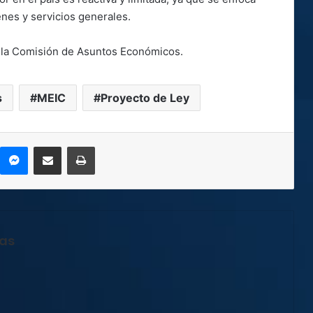
nes y servicios generales.
n la Comisión de Asuntos Económicos.
s
MEIC
Proyecto de Ley
kype
Messenger
Compartir por correo electrónico
Imprimir
jas