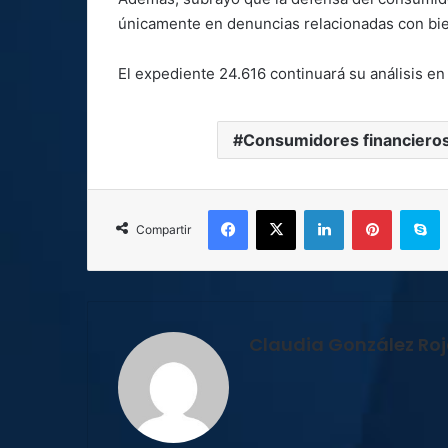
únicamente en denuncias relacionadas con bie
El expediente 24.616 continuará su análisis e
Consumidores financiero
Facebook
X
LinkedIn
Pinterest
S
Compartir
Claudia González Ro