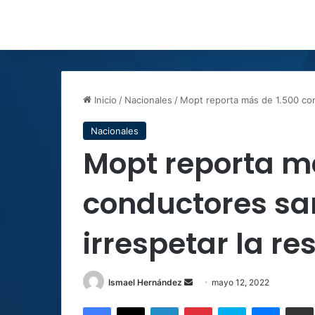
Inicio
/
Nacionales
/
Mopt reporta más de 1.500 cond
Nacionales
Mopt reporta m
conductores sa
irrespetar la re
Send
Ismael Hernández
mayo 12, 2022
an
Facebook
X
LinkedIn
Pinterest
Skype
Messen
C