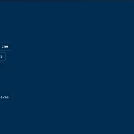
cne
19
haves.