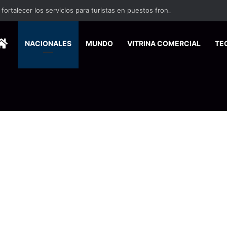
ortalecer los servicios para turistas en puestos fronterizos
HOME
NACIONALES
MUNDO
VITRINA COMERCIAL
TE