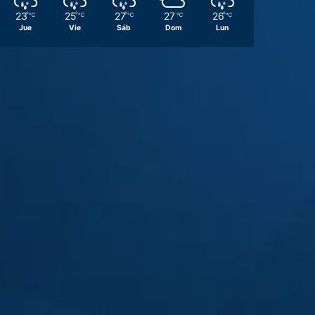
23
25
27
27
26
℃
℃
℃
℃
℃
Jue
Vie
Sáb
Dom
Lun