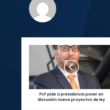
Sitio
web
PLP
pide
a
presidencia
poner
en
discusión
nueve
proyectos
PLP pide a presidencia poner en
de
ley
discusión nueve proyectos de ley