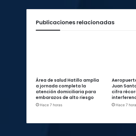
Publicaciones relacionadas
Área de salud Hatillo amplía
Aeropuerto
a jornada completa la
Juan Santa
atención domiciliaria para
cifra réco
embarazos de alto riesgo
interferenc
Hace 7 horas
Hace 7 hor