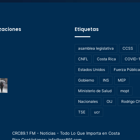
zaciones
Etiquetas
asamblea legislativa
CCSS
CNFL
Costa Rica
COVID-
Estados Unidos
Fuerza Pública
Gobierno
INS
MEP
Ministerio de Salud
mopt
Nacionales
OIJ
Rodrigo C
TSE
ucr
CRC89.1 FM - Noticias - Todo Lo Que Importa en Costa
Rica Contáctanos: info@crc891.com