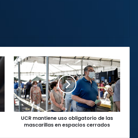
UCR
mantiene
uso
obligatorio
de
las
mascarillas
en
espacios
UCR mantiene uso obligatorio de las
cerrados
mascarillas en espacios cerrados