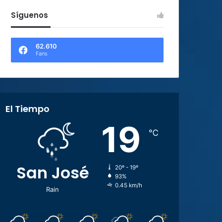
Síguenos
62.610
Fans
El Tiempo
19
℃
San José
20º - 19º
93%
0.45 km/h
Rain