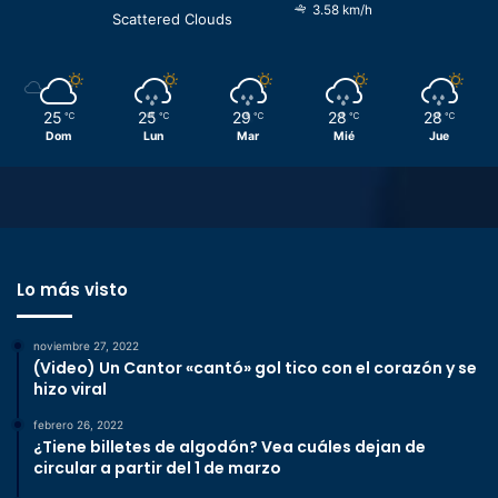
3.58 km/h
Scattered Clouds
25
25
29
28
28
℃
℃
℃
℃
℃
Dom
Lun
Mar
Mié
Jue
Lo más visto
noviembre 27, 2022
(Video) Un Cantor «cantó» gol tico con el corazón y se
hizo viral
febrero 26, 2022
¿Tiene billetes de algodón? Vea cuáles dejan de
circular a partir del 1 de marzo