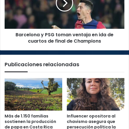
ventaja
en
ida
de
cuartos
Barcelona y PSG toman ventaja en ida de
de
final
cuartos de final de Champions
de
Champions
Publicaciones relacionadas
Más de 1.150 familias
Influencer opositora al
sostienen la producción
chavismo asegura que
de papa en Costa Rica
persecución política la