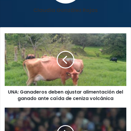
Claudia González Rojas
UNA:
Ganaderos
deben
ajustar
alimentación
del
ganado
ante
caída
UNA: Ganaderos deben ajustar alimentación del
de
ceniza
ganado ante caída de ceniza volcánica
volcánica
Barcelona
y
PSG
toman