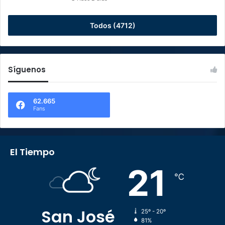
Todos (4712)
Síguenos
62.665
Fans
El Tiempo
21
℃
San José
25º - 20º
81%