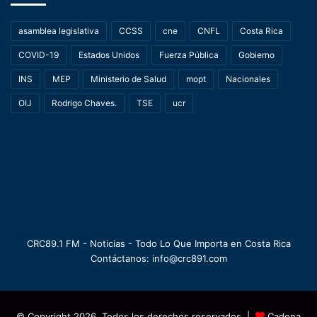
asamblea legislativa
CCSS
cne
CNFL
Costa Rica
COVID-19
Estados Unidos
Fuerza Pública
Gobierno
INS
MEP
Ministerio de Salud
mopt
Nacionales
OIJ
Rodrigo Chaves.
TSE
ucr
CRC89.1 FM - Noticias - Todo Lo Que Importa en Costa Rica
Contáctanos: info@crc891.com
© Copyright 2026, Todos los derechos reservados |
Cadena