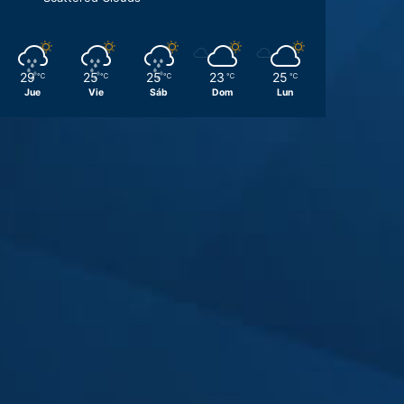
29
25
25
23
25
℃
℃
℃
℃
℃
Jue
Vie
Sáb
Dom
Lun