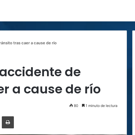
ánsito tras caer a cause de río
 accidente de
er a cause de río
80
1 minuto de lectura
ger
ompartir por correo electrónico
Imprimir