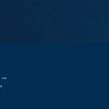
cne
19