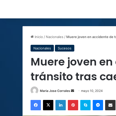
Inicio
/
Nacionales
/
Muere joven en accidente de tr
Nacionales
Sucesos
Muere joven en
tránsito tras ca
Send
Maria Jose Corrales
mayo 10, 2024
an
Facebook
X
LinkedIn
Pinterest
Skype
Messen
C
email