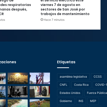
iesgo de
el servicio eléctrico este
des respiratorias
viernes 7 de agosto en
emanas después,
sectores de San José por
UCR
trabajos de mantenimiento
utos
Hace 7 minutos
zaciones
Etiquetas
asamblea legislativa
CCSS
CNFL
Costa Rica
COVID-
Estados Unidos
Fuerza Pública
Gobierno
INS
MEP