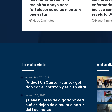
del Calderón Guardia
elevan el r
recibirán apoyo para
enfermeda
fortalecer su salud mental y
incluso s
bienestar
revela la 
Hace 2 minutos
Hace 4 min
Lo más visto
Actuali
noviembre 27, 2022
(Video) Un Cantor «cantó» gol
tico con el corazón y se hizo viral
febrero 26, 2022
¿Tiene billetes de algodón? Vea
cuáles dejan de circular a partir
del 1 de marzo