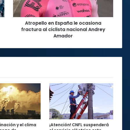
al
ciclista
nacional
Atropello en España le ocasiona
Andrey
Amador
fractura al ciclista nacional Andrey
Amador
nación y el clima
¡Atención! CNFL suspenderá