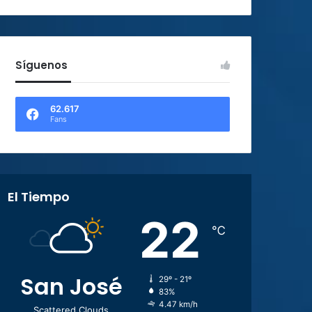
Síguenos
62.617
Fans
El Tiempo
22
℃
San José
29º - 21º
83%
4.47 km/h
Scattered Clouds