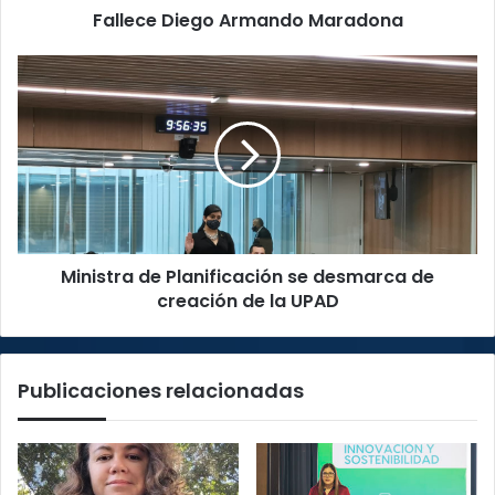
Fallece Diego Armando Maradona
Ministra
de
Planificación
se
desmarca
de
creación
de
la
Ministra de Planificación se desmarca de
UPAD
creación de la UPAD
Publicaciones relacionadas