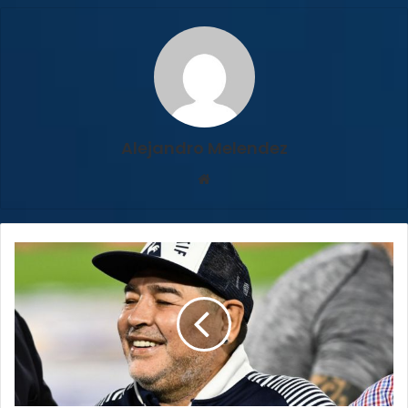
Alejandro Melendez
Sitio
web
Fallece
Diego
Armando
Maradona