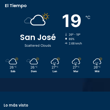
El Tiempo
19
℃
San José
26º - 19º
89%
2.68 km/h
Scattered Clouds
26
26
27
27
26
℃
℃
℃
℃
℃
Sáb
Dom
Lun
Mar
Mié
Lo más visto