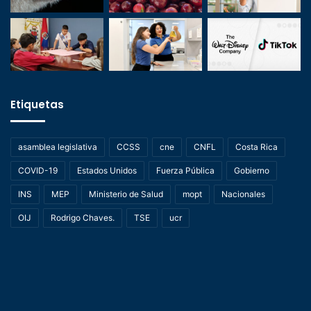
Etiquetas
asamblea legislativa
CCSS
cne
CNFL
Costa Rica
COVID-19
Estados Unidos
Fuerza Pública
Gobierno
INS
MEP
Ministerio de Salud
mopt
Nacionales
OIJ
Rodrigo Chaves.
TSE
ucr