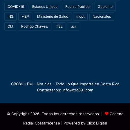
COVID-19
Estados Unidos
Fuerza Pública
Gobierno
INS
MEP
Ministerio de Salud
mopt
Nacionales
OIJ
Rodrigo Chaves.
TSE
ucr
CRC89.1 FM - Noticias - Todo Lo Que Importa en Costa Rica
Contáctanos: info@crc891.com
© Copyright 2026, Todos los derechos reservados |
Cadena
Radial Costarricense
| Powered by
Click Digital