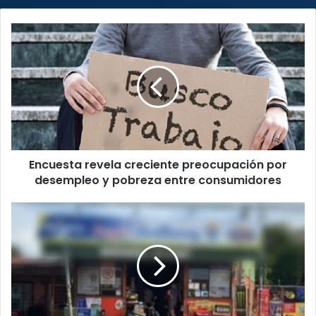
Encuesta
revela
creciente
preocupación
por
desempleo
y
pobreza
entre
Encuesta revela creciente preocupación por
consumidores
desempleo y pobreza entre consumidores
PCD
allana
supermercado
que
se
utilizaba
para
vender