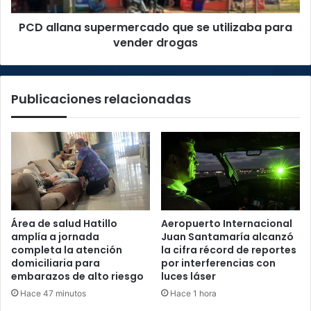
drogas
PCD allana supermercado que se utilizaba para
vender drogas
Publicaciones relacionadas
Área de salud Hatillo
Aeropuerto Internacional
amplía a jornada
Juan Santamaría alcanzó
completa la atención
la cifra récord de reportes
domiciliaria para
por interferencias con
embarazos de alto riesgo
luces láser
Hace 47 minutos
Hace 1 hora