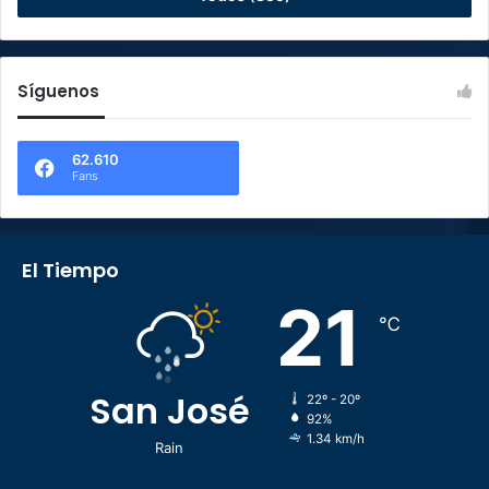
Síguenos
62.610
Fans
El Tiempo
21
℃
San José
22º - 20º
92%
1.34 km/h
Rain