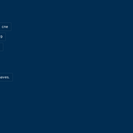
cne
19
haves.