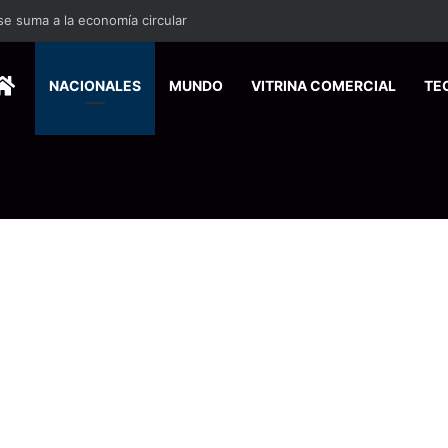
 se suma a la economía circular
HOME
NACIONALES
MUNDO
VITRINA COMERCIAL
TE