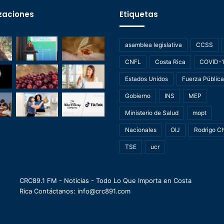
zaciones
Etiquetas
asamblea legislativa
CCSS
CNFL
Costa Rica
COVID-
Estados Unidos
Fuerza Pública
Gobierno
INS
MEP
Ministerio de Salud
mopt
Nacionales
OIJ
Rodrigo C
TSE
ucr
CRC89.1 FM - Noticias - Todo Lo Que Importa en Costa
Rica Contáctanos: info@crc891.com