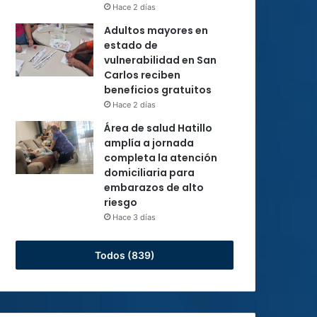
Hace 2 días
Adultos mayores en
estado de
vulnerabilidad en San
Carlos reciben
beneficios gratuitos
Hace 2 días
Área de salud Hatillo
amplía a jornada
completa la atención
domiciliaria para
embarazos de alto
riesgo
Hace 3 días
Todos (839)