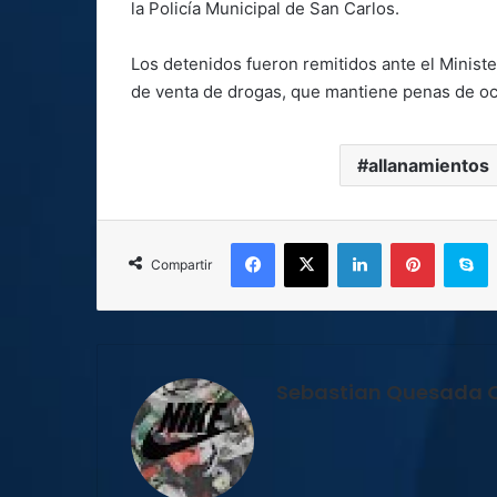
la Policía Municipal de San Carlos.
Los detenidos fueron remitidos ante el Ministe
de venta de drogas, que mantiene penas de och
allanamientos
Facebook
X
LinkedIn
Pinterest
S
Compartir
Sebastian Quesada 