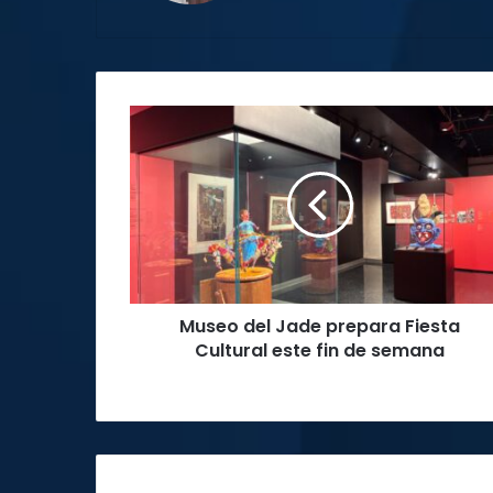
Museo
del
Jade
prepara
Fiesta
Cultural
este
fin
de
Museo del Jade prepara Fiesta
semana
Cultural este fin de semana