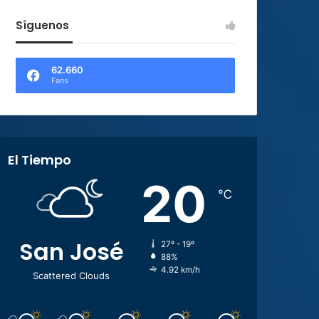
Síguenos
62.660
Fans
El Tiempo
20
℃
San José
27º - 19º
88%
4.92 km/h
Scattered Clouds