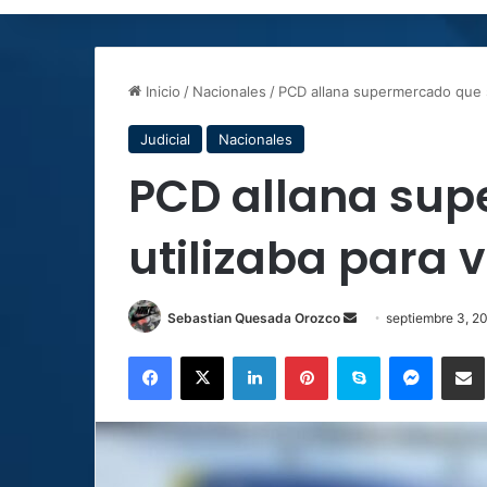
Inicio
/
Nacionales
/
PCD allana supermercado que s
Judicial
Nacionales
PCD allana sup
utilizaba para 
Send
Sebastian Quesada Orozco
septiembre 3, 2
an
Facebook
X
LinkedIn
Pinterest
Skype
Messen
C
email