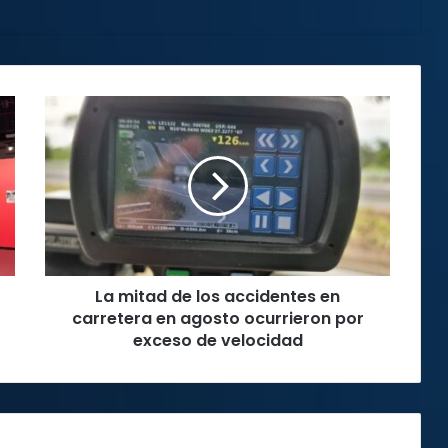
La
mitad
de
los
accidentes
en
carretera
en
agosto
La mitad de los accidentes en
ocurrieron
por
carretera en agosto ocurrieron por
exceso
exceso de velocidad
de
velocidad