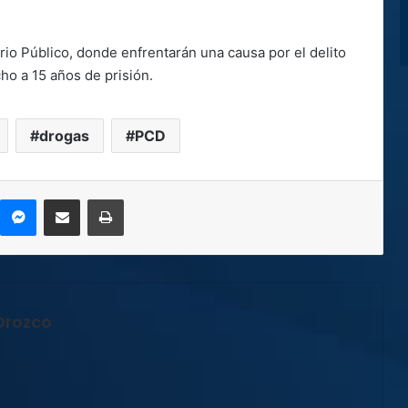
rio Público, donde enfrentarán una causa por el delito
o a 15 años de prisión.
drogas
PCD
kype
Messenger
Compartir por correo electrónico
Imprimir
Orozco