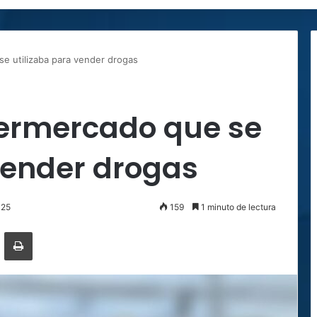
e utilizaba para vender drogas
ermercado que se
vender drogas
025
159
1 minuto de lectura
ger
ompartir por correo electrónico
Imprimir