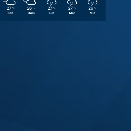
27
26
27
27
26
℃
℃
℃
℃
℃
Sáb
Dom
Lun
Mar
Mié