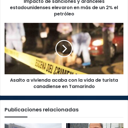
Impacto de sanciones y aranceles
de
un
estadounidenses elevaron en más de un 2% el
2%
petróleo
el
petróleo
Asalto
a
vivienda
acaba
con
la
vida
de
turista
Asalto a vivienda acaba con la vida de turista
canadiense
en
canadiense en Tamarindo
Tamarindo
Publicaciones relacionadas