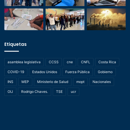
Etiquetas
asamblea legislativa
CCSS
cne
CNFL
Costa Rica
COVID-19
Estados Unidos
Fuerza Pública
Gobierno
INS
MEP
Ministerio de Salud
mopt
Nacionales
OIJ
Rodrigo Chaves.
TSE
ucr