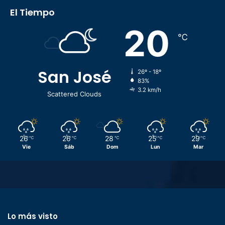
El Tiempo
20
℃
San José
26º - 18º
83%
3.2 km/h
Scattered Clouds
26
26
28
25
29
℃
℃
℃
℃
℃
Vie
Sáb
Dom
Lun
Mar
Lo más visto