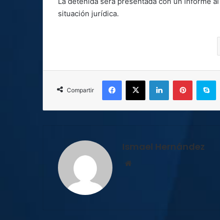
La detenida será presentada con un informe al 
situación jurídica.
Facebook
X
LinkedIn
Pinterest
S
Compartir
Ismael Hernández
Sitio
web