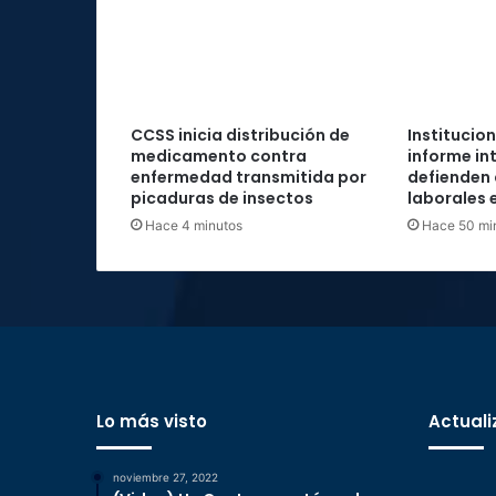
CCSS inicia distribución de
Institucio
medicamento contra
informe in
enfermedad transmitida por
defienden
picaduras de insectos
laborales e
Hace 4 minutos
Hace 50 mi
Lo más visto
Actuali
noviembre 27, 2022