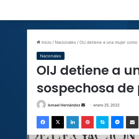
Inicio
/
Nacionales
/
OIJ detiene a una mujer como
Nacionales
OIJ detiene a 
sospechosa de 
Send
Ismael Hernández
enero 25, 2022
an
Facebook
X
LinkedIn
Pinterest
Skype
Messen
C
email