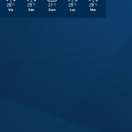
28
25
27
25
29
℃
℃
℃
℃
℃
Vie
Sáb
Dom
Lun
Mar