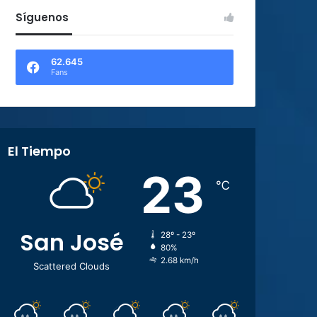
Síguenos
62.645
Fans
El Tiempo
23
℃
San José
28º - 23º
80%
2.68 km/h
Scattered Clouds