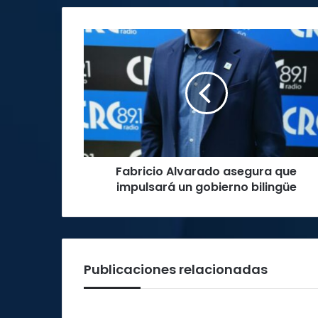
Fabricio
Alvarado
asegura
que
impulsará
un
gobierno
bilingüe
Fabricio Alvarado asegura que
impulsará un gobierno bilingüe
Publicaciones relacionadas