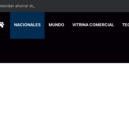
miendan ahorrar desde agosto para enfrentar los gastos de fin de año
HOME
NACIONALES
MUNDO
VITRINA COMERCIAL
TE