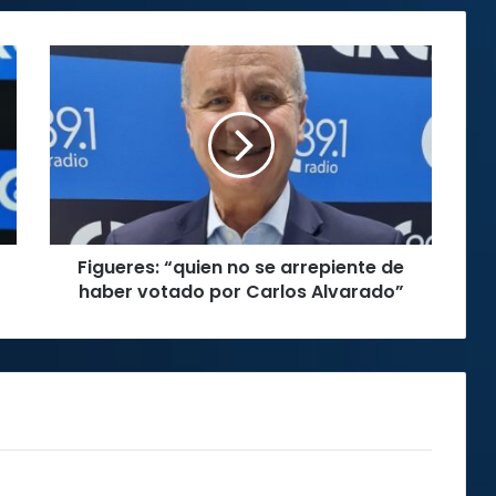
Figueres:
“quien
no
se
arrepiente
de
haber
votado
por
Figueres: “quien no se arrepiente de
Carlos
Alvarado”
haber votado por Carlos Alvarado”