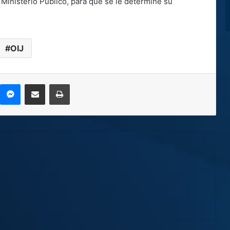
Ministerio Público, para que se le determine su
OIJ
kype
Messenger
Compartir por correo electrónico
Imprimir