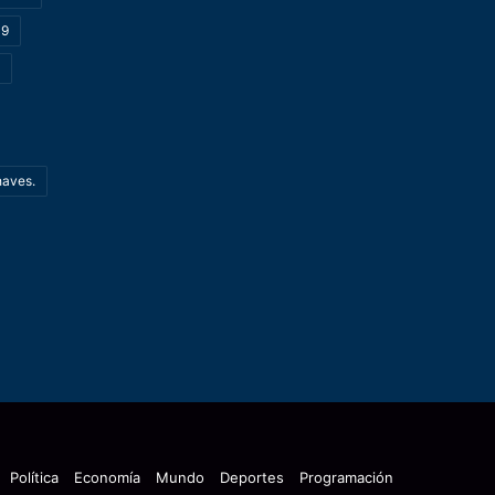
19
haves.
Política
Economía
Mundo
Deportes
Programación