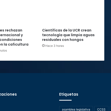
nes rechazan
Científicas de la UCR crean
ternacional y
tecnología que limpia aguas
 condiciones
residuales con hongos
n la caficultura
Hace 3 horas
nutos
zaciones
Etiquetas
asamblea legislativa
CCSS