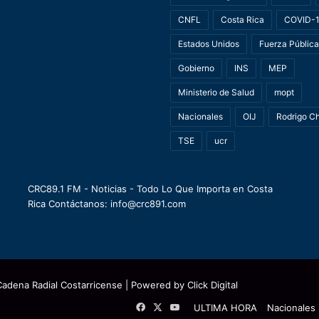
CNFL
Costa Rica
COVID-
Estados Unidos
Fuerza Pública
Gobierno
INS
MEP
Ministerio de Salud
mopt
Nacionales
OIJ
Rodrigo C
TSE
ucr
CRC89.1 FM - Noticias - Todo Lo Que Importa en Costa
Rica Contáctanos: info@crc891.com
Cadena Radial Costarricense
| Powered by
Click Digital
Facebook
X
YouTube
ULTIMA HORA
Nacionales