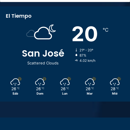
El Tiempo
20
℃
San José
21º - 20º
87%
4.02 km/h
Scattered Clouds
26
26
26
26
28
℃
℃
℃
℃
℃
Sáb
Dom
Lun
Mar
Mié