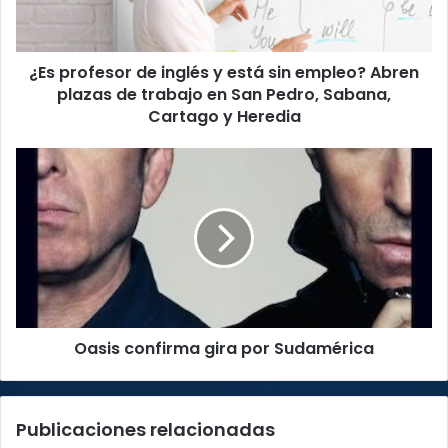
sin
empleo?
Abren
¿Es profesor de inglés y está sin empleo? Abren
plazas
de
plazas de trabajo en San Pedro, Sabana,
trabajo
Cartago y Heredia
en
San
Oasis
Pedro,
confirma
Sabana,
gira
Cartago
por
y
Sudamérica
Heredia
Oasis confirma gira por Sudamérica
Publicaciones relacionadas