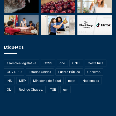
Etiquetas
asamblea legislativa
CCSS
cne
CNFL
Costa Rica
COVID-19
Estados Unidos
Fuerza Pública
Gobierno
INS
MEP
Ministerio de Salud
mopt
Nacionales
OIJ
Rodrigo Chaves.
TSE
ucr