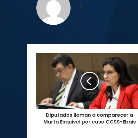
Sitio
web
Diputados
llaman
a
comparecer
a
Marta
Esquivel
por
caso
Diputados llaman a comparecer a
CCSS-
Ebais
Marta Esquivel por caso CCSS-Ebais