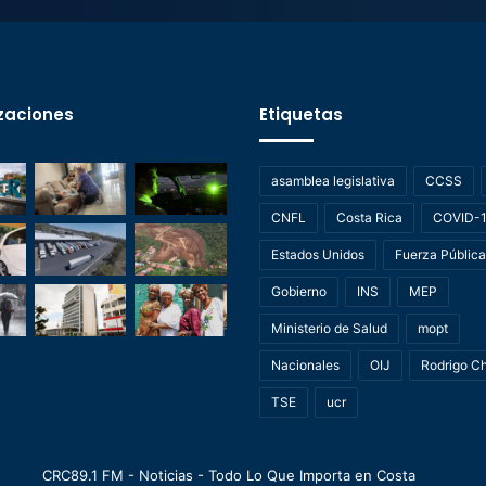
zaciones
Etiquetas
asamblea legislativa
CCSS
CNFL
Costa Rica
COVID-
Estados Unidos
Fuerza Pública
Gobierno
INS
MEP
Ministerio de Salud
mopt
Nacionales
OIJ
Rodrigo C
TSE
ucr
CRC89.1 FM - Noticias - Todo Lo Que Importa en Costa