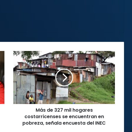
Más
de
327
mil
hogares
costarricenses
se
encuentran
en
Más de 327 mil hogares
pobreza,
señala
costarricenses se encuentran en
encuesta
pobreza, señala encuesta del INEC
del