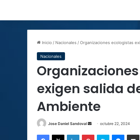
Inicio
/
Nacionales
/
Organizaciones ecologistas ex
Nacionales
Organizaciones
exigen salida d
Ambiente
Send
Jose Daniel Sandoval
octubre 22, 2024
an
Facebook
X
LinkedIn
Pinterest
Skype
Messen
C
email