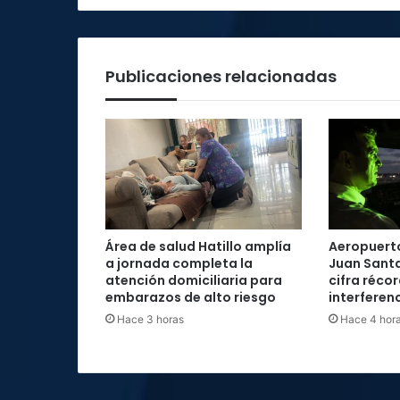
Publicaciones relacionadas
Área de salud Hatillo amplía
Aeropuerto
a jornada completa la
Juan Santa
atención domiciliaria para
cifra réco
embarazos de alto riesgo
interferenc
Hace 3 horas
Hace 4 hor