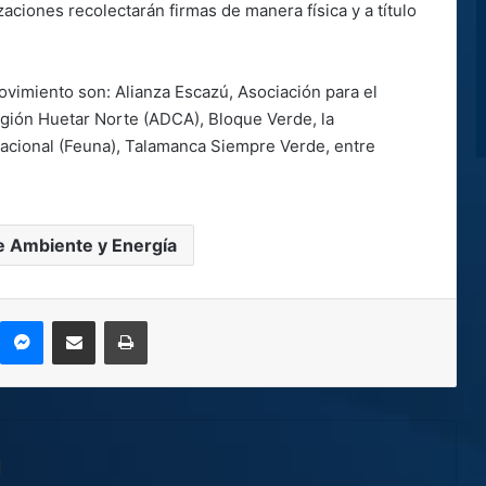
ciones recolectarán firmas de manera física y a título
vimiento son: Alianza Escazú, Asociación para el
egión Huetar Norte (ADCA), Bloque Verde, la
Nacional (Feuna), Talamanca Siempre Verde, entre
e Ambiente y Energía
kype
Messenger
Compartir por correo electrónico
Imprimir
l