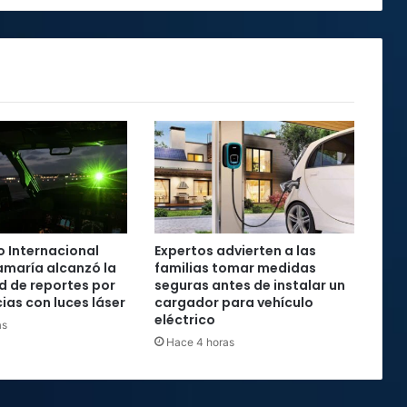
INEC
 Internacional
Expertos advierten a las
maría alcanzó la
familias tomar medidas
rd de reportes por
seguras antes de instalar un
ias con luces láser
cargador para vehículo
eléctrico
as
Hace 4 horas