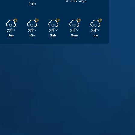
0.89 km/h
Rain
23
25
26
25
28
℃
℃
℃
℃
℃
Jue
Vie
Sáb
Dom
Lun