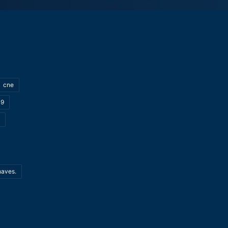
cne
19
haves.