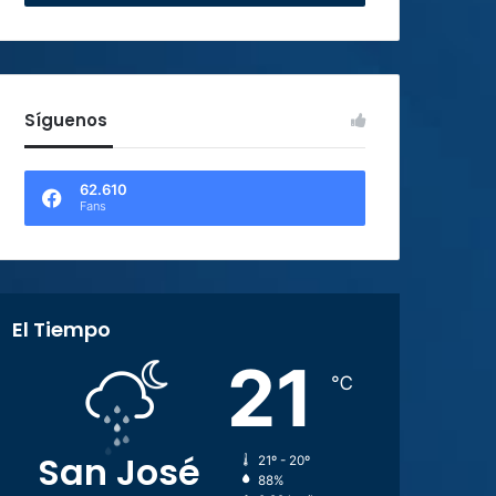
Síguenos
62.610
Fans
El Tiempo
21
℃
San José
21º - 20º
88%