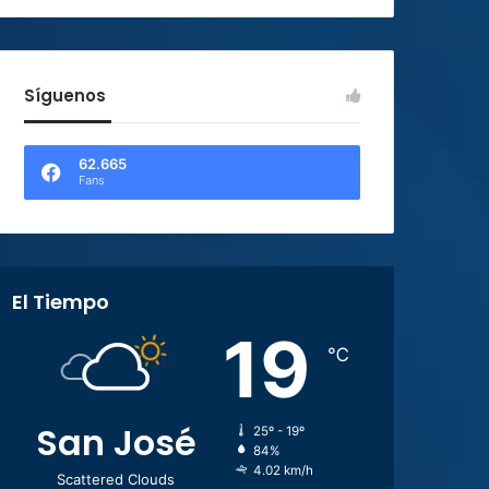
Síguenos
62.665
Fans
El Tiempo
19
℃
San José
25º - 19º
84%
4.02 km/h
Scattered Clouds