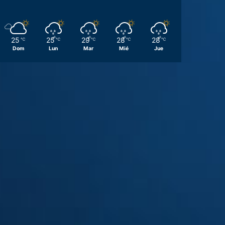
25
25
29
28
28
℃
℃
℃
℃
℃
Dom
Lun
Mar
Mié
Jue