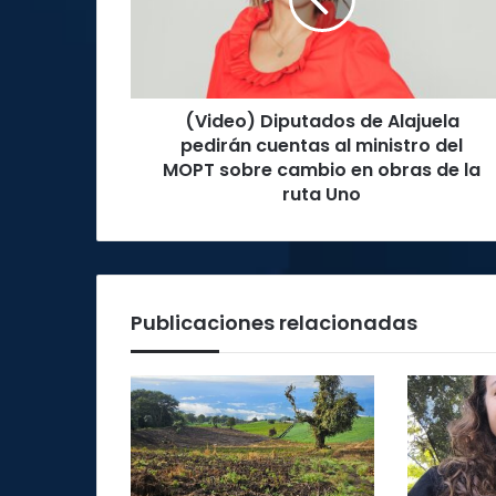
pedirán
cuentas
al
ministro
del
(Video) Diputados de Alajuela
MOPT
sobre
pedirán cuentas al ministro del
cambio
MOPT sobre cambio en obras de la
en
ruta Uno
obras
de
la
ruta
Uno
Publicaciones relacionadas