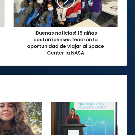
costarricenses
tendrán
la
oportunidad
de
¡Buenas noticias! 15 niñas
viajar
al
costarricenses tendrán la
Space
oportunidad de viajar al Space
Center
Center la NASA
la
NASA