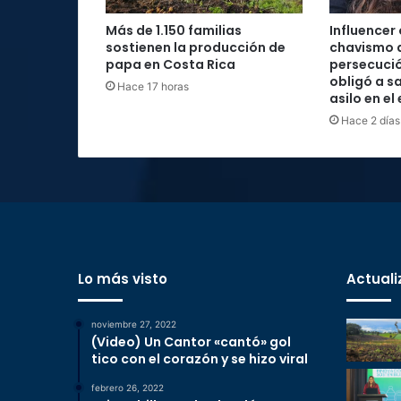
Más de 1.150 familias
Influencer
sostienen la producción de
chavismo 
papa en Costa Rica
persecució
obligó a sa
Hace 17 horas
asilo en el
Hace 2 días
Lo más visto
Actuali
noviembre 27, 2022
(Video) Un Cantor «cantó» gol
tico con el corazón y se hizo viral
febrero 26, 2022