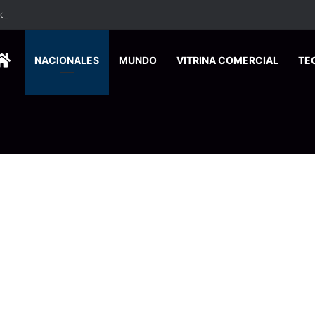
ados ingresan a hospital de Nicoya y matan a paciente a balazos
HOME
NACIONALES
MUNDO
VITRINA COMERCIAL
TE