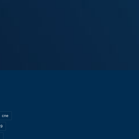
cne
19