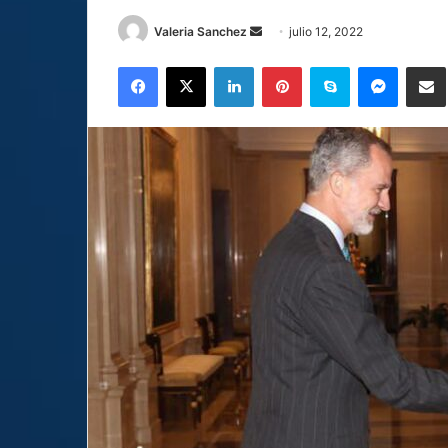
Send
Valeria Sanchez
julio 12, 2022
an
Facebook
X
LinkedIn
Pinterest
Skype
Messen
C
email