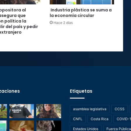
 opositora al
Industria plástica se suma a
asegura que
la economía circular
n política la
Hace 2 días
lir del país y pedir
 extranjero
zaciones
Etiquetas
asamblea legislativa
CCSS
CNFL
Costa Rica
COVID-
Estados Unidos
Fuerza Pública