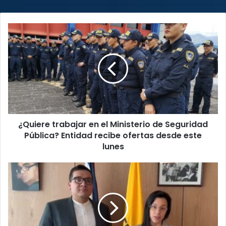
¿Quiere
trabajar
en
el
Ministerio
de
Seguridad
Pública?
Entidad
¿Quiere trabajar en el Ministerio de Seguridad
recibe
ofertas
Pública? Entidad recibe ofertas desde este
desde
lunes
este
lunes
Frente
Amplio
designa
a
Sofía
Guillén