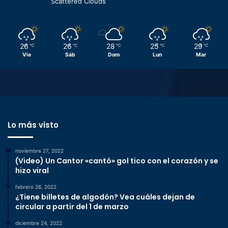
Scattered Clouds
26
26
28
25
29
℃
℃
℃
℃
℃
Vie
Sáb
Dom
Lun
Mar
Lo más visto
noviembre 27, 2022
(Video) Un Cantor «cantó» gol tico con el corazón y se
hizo viral
febrero 26, 2022
¿Tiene billetes de algodón? Vea cuáles dejan de
circular a partir del 1 de marzo
diciembre 24, 2022