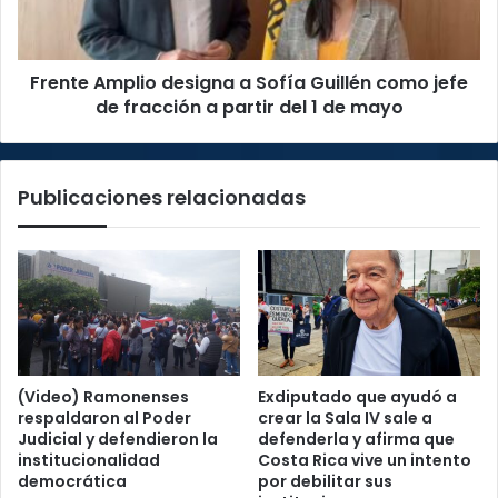
como
jefe
de
Frente Amplio designa a Sofía Guillén como jefe
fracción
a
de fracción a partir del 1 de mayo
partir
del
1
Publicaciones relacionadas
de
mayo
(Video) Ramonenses
Exdiputado que ayudó a
respaldaron al Poder
crear la Sala IV sale a
Judicial y defendieron la
defenderla y afirma que
institucionalidad
Costa Rica vive un intento
democrática
por debilitar sus