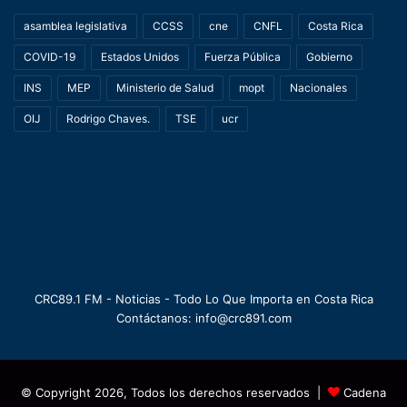
asamblea legislativa
CCSS
cne
CNFL
Costa Rica
COVID-19
Estados Unidos
Fuerza Pública
Gobierno
INS
MEP
Ministerio de Salud
mopt
Nacionales
OIJ
Rodrigo Chaves.
TSE
ucr
CRC89.1 FM - Noticias - Todo Lo Que Importa en Costa Rica
Contáctanos: info@crc891.com
© Copyright 2026, Todos los derechos reservados |
Cadena