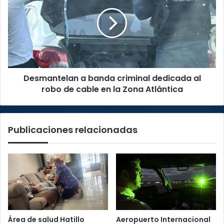
Costa
banda
Rica
criminal
dedicada
al
robo
de
cable
Desmantelan a banda criminal dedicada al
en
la
robo de cable en la Zona Atlántica
Zona
Atlántica
Publicaciones relacionadas
Área de salud Hatillo
Aeropuerto Internacional