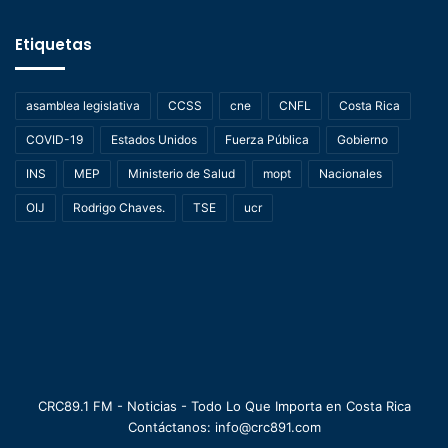
Etiquetas
asamblea legislativa
CCSS
cne
CNFL
Costa Rica
COVID-19
Estados Unidos
Fuerza Pública
Gobierno
INS
MEP
Ministerio de Salud
mopt
Nacionales
OIJ
Rodrigo Chaves.
TSE
ucr
CRC89.1 FM - Noticias - Todo Lo Que Importa en Costa Rica
Contáctanos: info@crc891.com