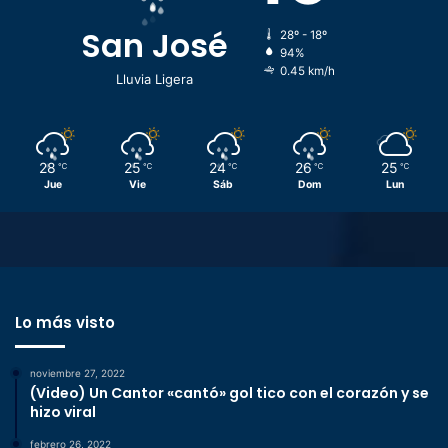
San José
28º - 18º
94%
0.45 km/h
Lluvia Ligera
28
25
24
26
25
℃
℃
℃
℃
℃
Jue
Vie
Sáb
Dom
Lun
Lo más visto
noviembre 27, 2022
(Video) Un Cantor «cantó» gol tico con el corazón y se
hizo viral
febrero 26, 2022