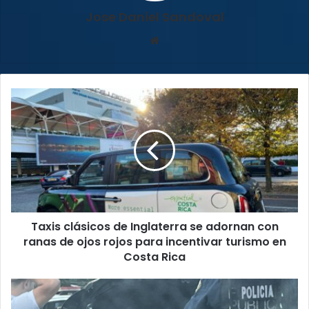
Jose Daniel Sandoval
Sitio
web
Taxis
clásicos
de
Inglaterra
se
adornan
con
ranas
de
Taxis clásicos de Inglaterra se adornan con
ojos
rojos
ranas de ojos rojos para incentivar turismo en
para
Costa Rica
incentivar
turismo
Desmantelan
en
a