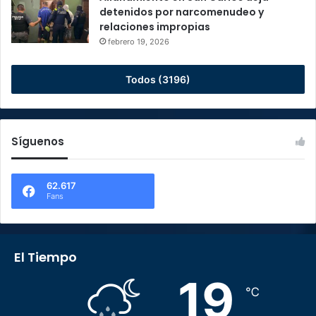
detenidos por narcomenudeo y
relaciones impropias
febrero 19, 2026
Todos (3196)
Síguenos
62.617
Fans
El Tiempo
19
℃