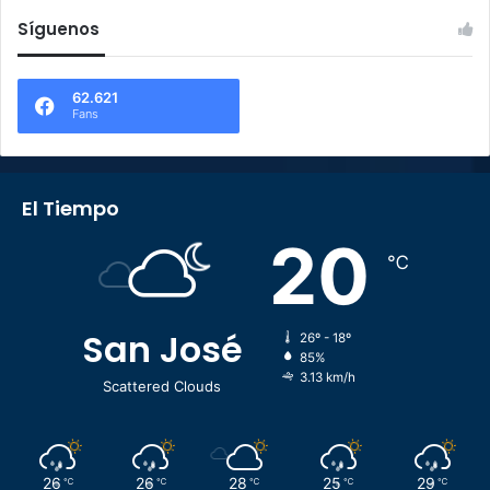
Síguenos
62.621
Fans
El Tiempo
20
℃
San José
26º - 18º
85%
3.13 km/h
Scattered Clouds
26
26
28
25
29
℃
℃
℃
℃
℃