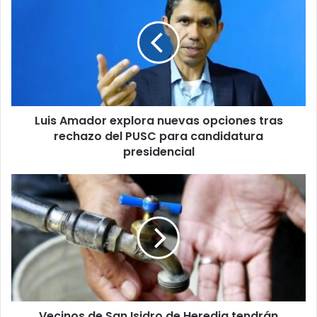
explora
nuevas
opciones
tras
rechazo
del
PUSC
Luis Amador explora nuevas opciones tras
para
candidatura
rechazo del PUSC para candidatura
presidencial
presidencial
Vecinos
de
San
Isidro
de
Heredia
tendrán
faltante
de
Vecinos de San Isidro de Heredia tendrán
agua