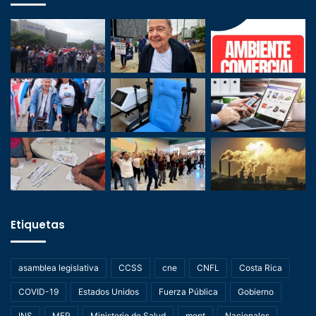
Etiquetas
asamblea legislativa
CCSS
cne
CNFL
Costa Rica
COVID-19
Estados Unidos
Fuerza Pública
Gobierno
INS
MEP
Ministerio de Salud
mopt
Nacionales