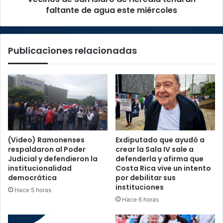
este
faltante de agua este miércoles
miércoles
Publicaciones relacionadas
(Video) Ramonenses
Exdiputado que ayudó a
respaldaron al Poder
crear la Sala IV sale a
Judicial y defendieron la
defenderla y afirma que
institucionalidad
Costa Rica vive un intento
democrática
por debilitar sus
instituciones
Hace 5 horas
Hace 6 horas