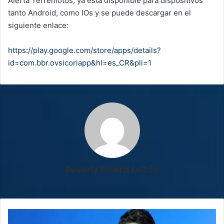
Alerta Terremotos, ya está disponible para dispositivos
tanto Android, como IOs y se puede descargar en el
siguiente enlace:
https://play.google.com/store/apps/details?
id=com.bbr.ovsicoriapp&hl=es_CR&pli=1
Beverly Rivera Leitón
Luis
Amador