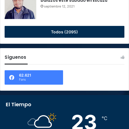
balazos este sábado en Escazú
septiembre 12, 2021
Todos (2095)
Síguenos
62.621
Fans
El Tiempo
23
℃