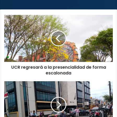
web
UCR
regresará
a
la
presencialidad
de
forma
escalonada
UCR regresará a la presencialidad de forma
escalonada
Limón:
Condenan
a
padre
de
familia
a