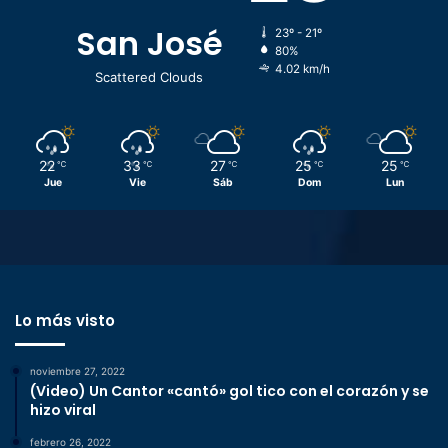
San José
23º - 21º
80%
4.02 km/h
Scattered Clouds
22
33
27
25
25
℃
℃
℃
℃
℃
Jue
Vie
Sáb
Dom
Lun
Lo más visto
noviembre 27, 2022
(Video) Un Cantor «cantó» gol tico con el corazón y se
hizo viral
febrero 26, 2022