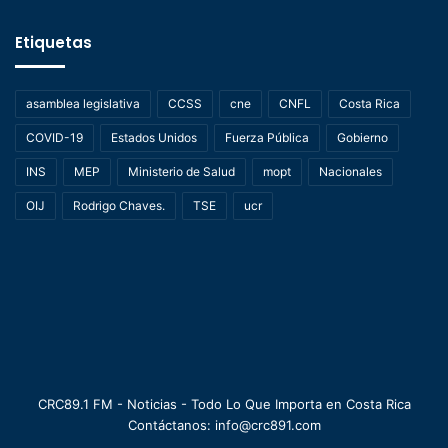
Etiquetas
asamblea legislativa
CCSS
cne
CNFL
Costa Rica
COVID-19
Estados Unidos
Fuerza Pública
Gobierno
INS
MEP
Ministerio de Salud
mopt
Nacionales
OIJ
Rodrigo Chaves.
TSE
ucr
CRC89.1 FM - Noticias - Todo Lo Que Importa en Costa Rica
Contáctanos: info@crc891.com