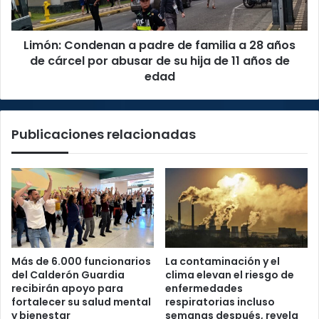
28
años
Limón: Condenan a padre de familia a 28 años
de
cárcel
de cárcel por abusar de su hija de 11 años de
por
edad
abusar
de
su
Publicaciones relacionadas
hija
de
11
años
de
edad
Más de 6.000 funcionarios
La contaminación y el
del Calderón Guardia
clima elevan el riesgo de
recibirán apoyo para
enfermedades
fortalecer su salud mental
respiratorias incluso
y bienestar
semanas después, revela