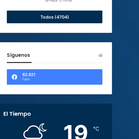
Hace 12 horas
Todos (4704)
Síguenos
62.621
Fans
El Tiempo
19
℃