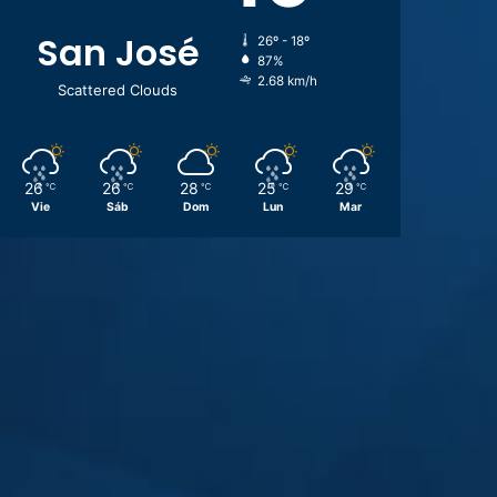
San José
26º - 18º
87%
2.68 km/h
Scattered Clouds
26
26
28
25
29
℃
℃
℃
℃
℃
Vie
Sáb
Dom
Lun
Mar