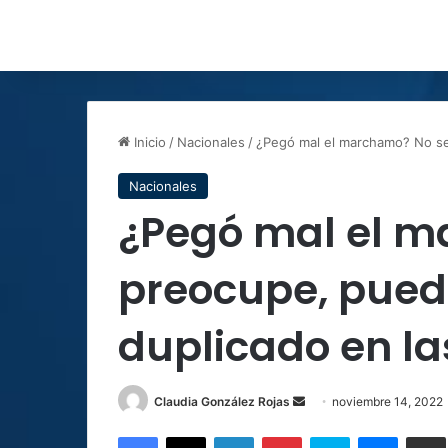
Inicio
/
Nacionales
/
¿Pegó mal el marchamo? No se 
Nacionales
¿Pegó mal el m
preocupe, puede
duplicado en la
Send
Claudia González Rojas
noviembre 14, 2022
an
Facebook
X
LinkedIn
Pinterest
Skype
Messen
C