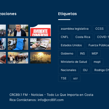
zaciones
Etiquetas
asamblea legislativa
CCSS
CNFL
Costa Rica
COVID-
Estados Unidos
Fuerza Pública
Gobierno
INS
MEP
Ministerio de Salud
mopt
Nacionales
OIJ
Rodrigo C
TSE
ucr
CRC89.1 FM - Noticias - Todo Lo Que Importa en Costa
Rica Contáctanos: info@crc891.com