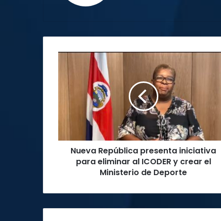
Nueva
República
presenta
iniciativa
para
eliminar
al
ICODER
y
Nueva República presenta iniciativa
crear
el
para eliminar al ICODER y crear el
Ministerio
Ministerio de Deporte
de
Deporte