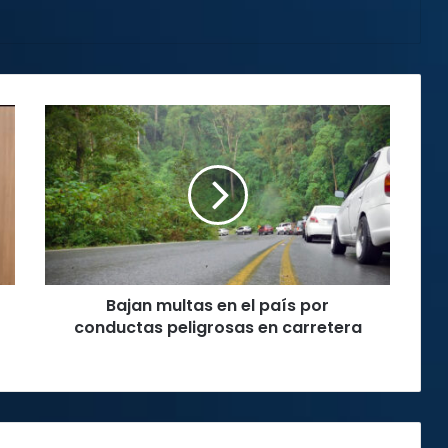
Bajan
multas
en
el
país
por
conductas
peligrosas
en
Bajan multas en el país por
carretera
conductas peligrosas en carretera