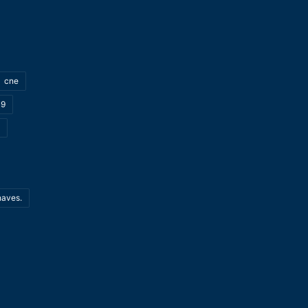
cne
19
haves.