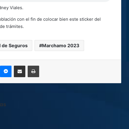
dney Viales.
blación con el fin de colocar bien este sticker del
de trámites.
al de Seguros
Marchamo 2023
kype
Messenger
Compartir por correo electrónico
Imprimir
jas