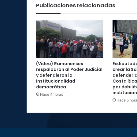
Publicaciones relacionadas
(Video) Ramonenses
Exdiputad
respaldaron al Poder Judicial
crear la Sa
y defendieron la
defenderla
institucionalidad
Costa Rica
democrática
por debilit
institucio
Hace 4 horas
Hace 5 hor