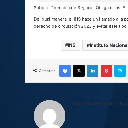
Subjefe Dirección de Seguros Obligatorios, Si
De igual manera, el INS hace un llamado a la po
derecho de circulación 2023 y evitar este tipo 
INS
Instituto Nacion
Facebook
X
LinkedIn
Pinterest
S
Compartir
Claudia González Ro