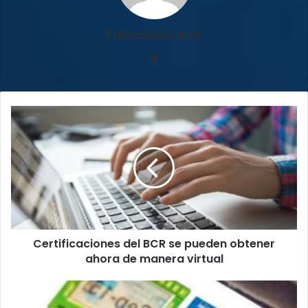
Francisco León
Sitio
web
Certificaciones
del
BCR
se
pueden
obtener
ahora
de
manera
Certificaciones del BCR se pueden obtener
virtual
ahora de manera virtual
¿Pegó
mal