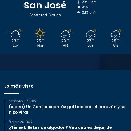
San José
23º - 19º
91%
3.13 km/h
Scattered Clouds
23
25
29
27
28
℃
℃
℃
℃
℃
Lun
Mar
Mié
Jue
Vie
Lo más visto
noviembre 27, 2022
(Video) Un Cantor «cantó» gol tico con el corazón y se
hizo viral
febrero 26, 2022
¿Tiene billetes de algodón? Vea cuáles dejan de