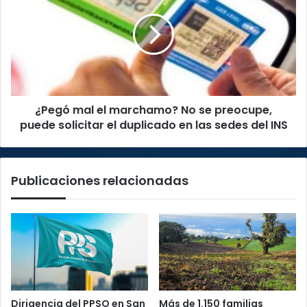
el
marchamo?
No
se
preocupe,
puede
solicitar
¿Pegó mal el marchamo? No se preocupe,
el
duplicado
puede solicitar el duplicado en las sedes del INS
en
las
sedes
Publicaciones relacionadas
del
INS
Dirigencia del PPSO en San
Más de 1.150 familias