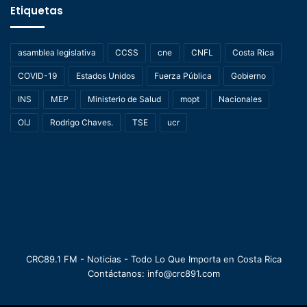
Etiquetas
asamblea legislativa
CCSS
cne
CNFL
Costa Rica
COVID-19
Estados Unidos
Fuerza Pública
Gobierno
INS
MEP
Ministerio de Salud
mopt
Nacionales
OIJ
Rodrigo Chaves.
TSE
ucr
CRC89.1 FM - Noticias - Todo Lo Que Importa en Costa Rica
Contáctanos: info@crc891.com