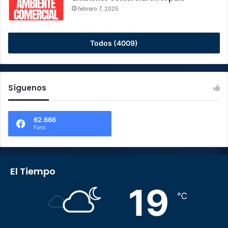
febrero 7, 2025
Todos (4009)
Síguenos
62.666
Fans
El Tiempo
19
℃