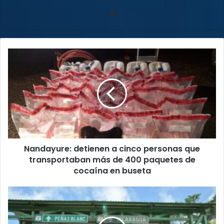
Sitio
web
Nandayure:
detienen
a
cinco
personas
que
transportaban
más
de
Nandayure: detienen a cinco personas que
400
paquetes
transportaban más de 400 paquetes de
de
cocaína en buseta
cocaína
en
INS
buseta
habilita
kiosco
en