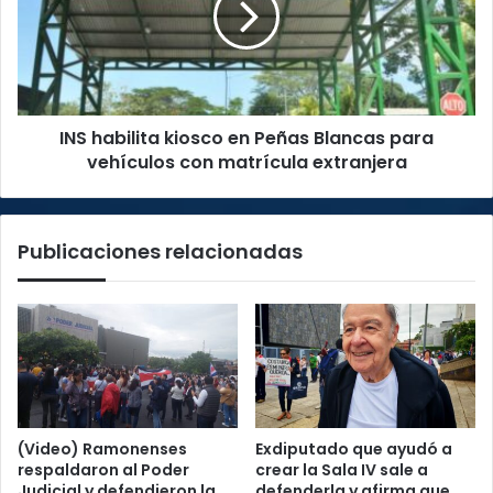
Peñas
Blancas
para
vehículos
con
INS habilita kiosco en Peñas Blancas para
matrícula
extranjera
vehículos con matrícula extranjera
Publicaciones relacionadas
(Video) Ramonenses
Exdiputado que ayudó a
respaldaron al Poder
crear la Sala IV sale a
Judicial y defendieron la
defenderla y afirma que