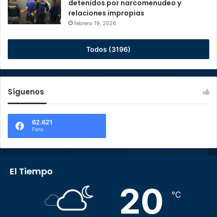
detenidos por narcomenudeo y
relaciones impropias
febrero 19, 2026
Todos (3196)
Síguenos
62.621
Fans
El Tiempo
20
℃