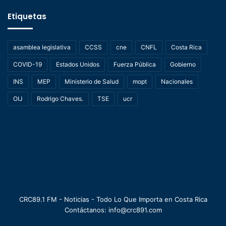
Etiquetas
asamblea legislativa
CCSS
cne
CNFL
Costa Rica
COVID-19
Estados Unidos
Fuerza Pública
Gobierno
INS
MEP
Ministerio de Salud
mopt
Nacionales
OIJ
Rodrigo Chaves.
TSE
ucr
CRC89.1 FM - Noticias - Todo Lo Que Importa en Costa Rica
Contáctanos: info@crc891.com