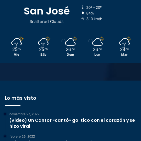
San José
20º - 20º
84%
3.13 km/h
Scattered Clouds
25
25
26
26
28
℃
℃
℃
℃
℃
Vie
Sáb
Dom
Lun
Mar
Lo más visto
noviembre 27, 2022
(Video) Un Cantor «cantó» gol tico con el corazón y se
hizo viral
febrero 26, 2022