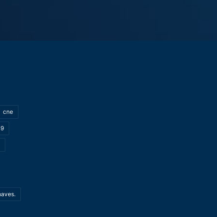
cne
19
haves.