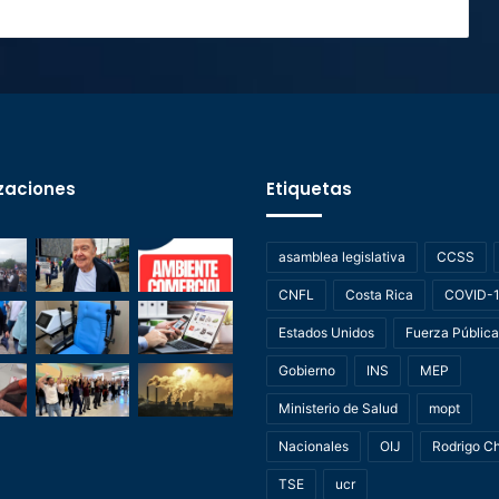
zaciones
Etiquetas
asamblea legislativa
CCSS
CNFL
Costa Rica
COVID-
Estados Unidos
Fuerza Pública
Gobierno
INS
MEP
Ministerio de Salud
mopt
Nacionales
OIJ
Rodrigo C
TSE
ucr