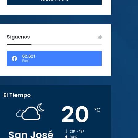
Síguenos
62.621
Fans
El Tiempo
20
℃
San José
26º - 18º
84%