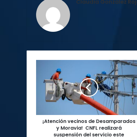
Claudia González Ro
¡Atención
vecinos
de
Desamparados
y
Moravia!
CNFL
realizará
suspensión
¡Atención vecinos de Desamparados
del
servicio
y Moravia! CNFL realizará
este
suspensión del servicio este