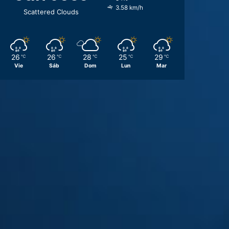
3.58 km/h
Scattered Clouds
26
26
28
25
29
℃
℃
℃
℃
℃
Vie
Sáb
Dom
Lun
Mar