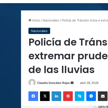
Inicio
/
Nacionales
/
Policía de Tránsito insta a ext
Nacionales
Policía de Tráns
extremar prude
de las lluvias
Send
Claudia González Rojas
abril 28, 2026
an
Facebook
X
LinkedIn
Pinterest
Skype
Messen
C
email