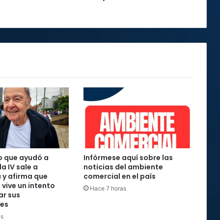
4
ante
el
Bayern
o que ayudó a
Infórmese aquí sobre las
la IV sale a
noticias del ambiente
 y afirma que
comercial en el país
 vive un intento
Hace 7 horas
ar sus
nes
as