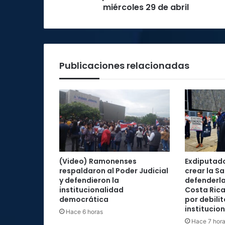
miércoles
miércoles 29 de abril
29
de
abril
Publicaciones relacionadas
(Video) Ramonenses
Exdiputad
respaldaron al Poder Judicial
crear la Sa
y defendieron la
defenderla
institucionalidad
Costa Rica
democrática
por debilit
institucio
Hace 6 horas
Hace 7 hor