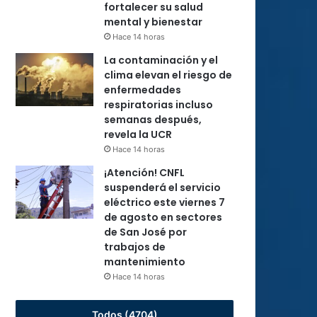
fortalecer su salud
mental y bienestar
Hace 14 horas
La contaminación y el
clima elevan el riesgo de
enfermedades
respiratorias incluso
semanas después,
revela la UCR
Hace 14 horas
¡Atención! CNFL
suspenderá el servicio
eléctrico este viernes 7
de agosto en sectores
de San José por
trabajos de
mantenimiento
Hace 14 horas
Todos (4704)