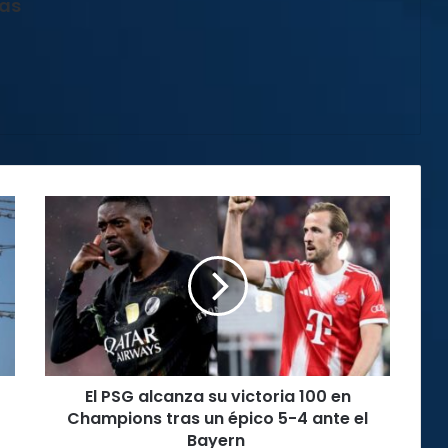
jas
El
PSG
alcanza
su
victoria
100
en
Champions
tras
El PSG alcanza su victoria 100 en
un
épico
Champions tras un épico 5-4 ante el
5-
Bayern