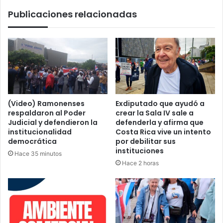
es
Publicaciones relacionadas
invertida
sus
hijos
(Video) Ramonenses
Exdiputado que ayudó a
respaldaron al Poder
crear la Sala IV sale a
Judicial y defendieron la
defenderla y afirma que
institucionalidad
Costa Rica vive un intento
democrática
por debilitar sus
instituciones
Hace 35 minutos
Hace 2 horas