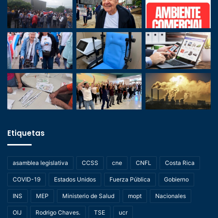
Etiquetas
asamblea legislativa
CCSS
cne
CNFL
Costa Rica
COVID-19
Estados Unidos
Fuerza Pública
Gobierno
INS
MEP
Ministerio de Salud
mopt
Nacionales
OIJ
Rodrigo Chaves.
TSE
ucr