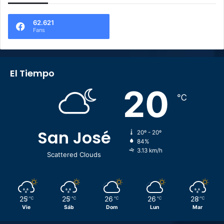
62.621
Fans
El Tiempo
20
℃
San José
20º - 20º
84%
3.13 km/h
Scattered Clouds
25
25
26
26
28
℃
℃
℃
℃
℃
Vie
Sáb
Dom
Lun
Mar