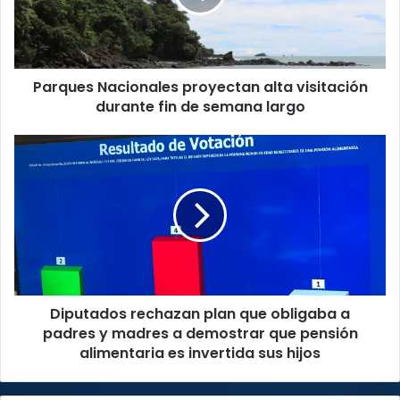
durante
fin
de
semana
Parques Nacionales proyectan alta visitación
largo
durante fin de semana largo
Diputados
rechazan
plan
que
obligaba
a
padres
y
madres
Diputados rechazan plan que obligaba a
a
demostrar
padres y madres a demostrar que pensión
que
alimentaria es invertida sus hijos
pensión
alimentaria