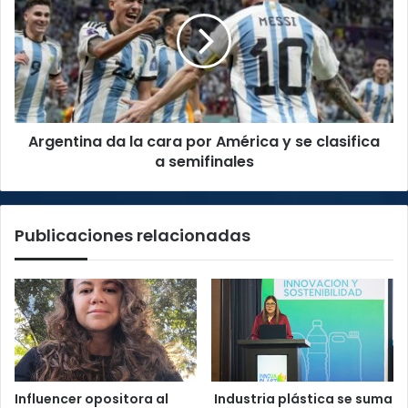
la
cara
por
América
y
se
clasifica
Argentina da la cara por América y se clasifica
a
semifinales
a semifinales
Publicaciones relacionadas
Influencer opositora al
Industria plástica se suma