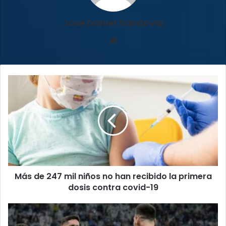
Jose Daniel Sandoval
Sitio
web
Más
de
247
mil
niños
no
han
recibido
la
Más de 247 mil niños no han recibido la primera
primera
dosis
dosis contra covid-19
contra
covid-
Argentina
19
da