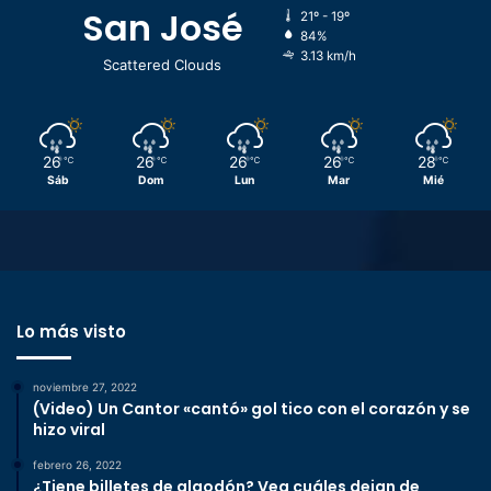
San José
21º - 19º
84%
3.13 km/h
Scattered Clouds
26
26
26
26
28
℃
℃
℃
℃
℃
Sáb
Dom
Lun
Mar
Mié
Lo más visto
noviembre 27, 2022
(Video) Un Cantor «cantó» gol tico con el corazón y se
hizo viral
febrero 26, 2022
¿Tiene billetes de algodón? Vea cuáles dejan de