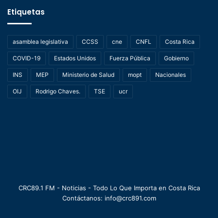
Etiquetas
asamblea legislativa
CCSS
cne
CNFL
Costa Rica
COVID-19
Estados Unidos
Fuerza Pública
Gobierno
INS
MEP
Ministerio de Salud
mopt
Nacionales
OIJ
Rodrigo Chaves.
TSE
ucr
CRC89.1 FM - Noticias - Todo Lo Que Importa en Costa Rica
Contáctanos: info@crc891.com