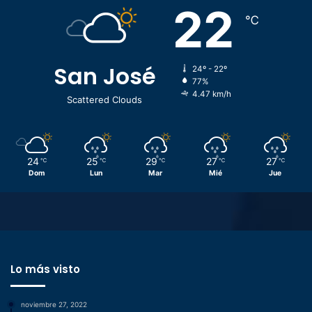
22
℃
San José
24º - 22º
77%
4.47 km/h
Scattered Clouds
24
25
29
27
27
℃
℃
℃
℃
℃
Dom
Lun
Mar
Mié
Jue
Lo más visto
noviembre 27, 2022