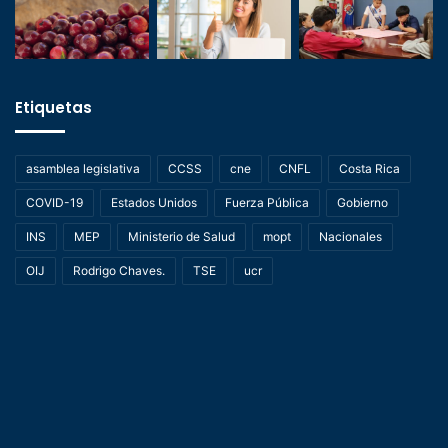
Etiquetas
asamblea legislativa
CCSS
cne
CNFL
Costa Rica
COVID-19
Estados Unidos
Fuerza Pública
Gobierno
INS
MEP
Ministerio de Salud
mopt
Nacionales
OIJ
Rodrigo Chaves.
TSE
ucr