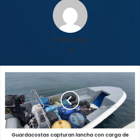
Emilio Araya
Sitio
web
Guardacostas
capturan
lancha
con
carga
de
cocaína
y
marihuana
Guardacostas capturan lancha con carga de