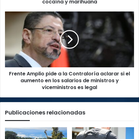
cocaína y marihuana
Frente
Amplio
pide
a
la
Contraloría
aclarar
si
el
Frente Amplio pide a la Contraloría aclarar si el
aumento
en
aumento en los salarios de ministros y
los
viceministros es legal
salarios
de
ministros
Publicaciones relacionadas
y
viceministros
es
legal