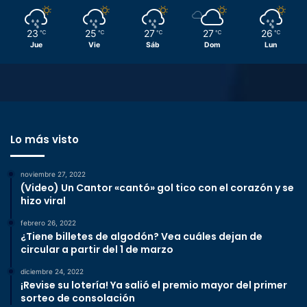
23
25
27
27
26
℃
℃
℃
℃
℃
Jue
Vie
Sáb
Dom
Lun
Lo más visto
noviembre 27, 2022
(Video) Un Cantor «cantó» gol tico con el corazón y se
hizo viral
febrero 26, 2022
¿Tiene billetes de algodón? Vea cuáles dejan de
circular a partir del 1 de marzo
diciembre 24, 2022
¡Revise su lotería! Ya salió el premio mayor del primer
sorteo de consolación