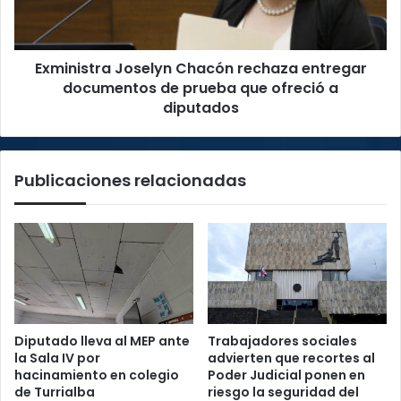
de
prueba
que
Exministra Joselyn Chacón rechaza entregar
ofreció
a
documentos de prueba que ofreció a
diputados
diputados
Publicaciones relacionadas
Diputado lleva al MEP ante
Trabajadores sociales
la Sala IV por
advierten que recortes al
hacinamiento en colegio
Poder Judicial ponen en
de Turrialba
riesgo la seguridad del