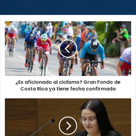
¿Es
aficionado
al
ciclismo?
Gran
Fondo
de
Costa
Rica
¿Es aficionado al ciclismo? Gran Fondo de
ya
tiene
Costa Rica ya tiene fecha confirmada
fecha
confirmada
Exministra
Joselyn
Chacón
rechaza
entregar
documentos