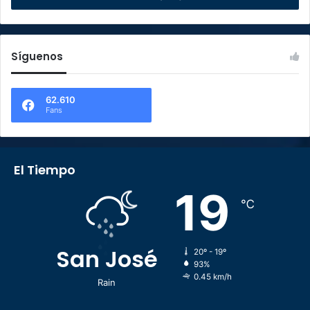
Síguenos
62.610
Fans
El Tiempo
19
℃
San José
20º - 19º
93%
0.45 km/h
Rain