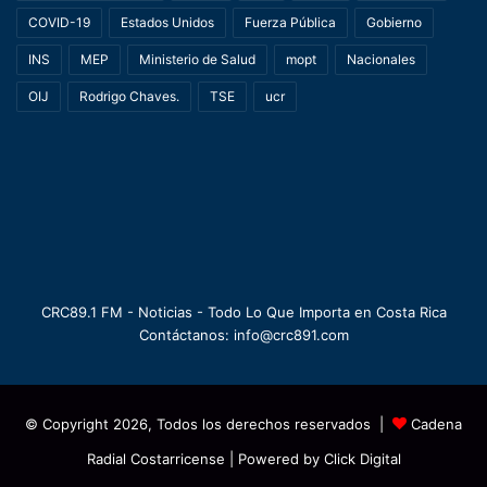
COVID-19
Estados Unidos
Fuerza Pública
Gobierno
INS
MEP
Ministerio de Salud
mopt
Nacionales
OIJ
Rodrigo Chaves.
TSE
ucr
CRC89.1 FM - Noticias - Todo Lo Que Importa en Costa Rica
Contáctanos: info@crc891.com
© Copyright 2026, Todos los derechos reservados |
Cadena
Radial Costarricense
| Powered by
Click Digital