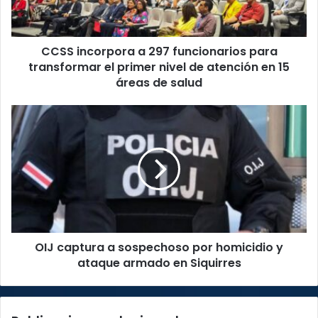
transformar
el
primer
CCSS incorpora a 297 funcionarios para
nivel
de
transformar el primer nivel de atención en 15
atención
áreas de salud
en
15
OIJ
áreas
captura
de
a
salud
sospechoso
por
homicidio
y
ataque
armado
OIJ captura a sospechoso por homicidio y
en
Siquirres
ataque armado en Siquirres