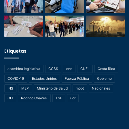
Etiquetas
asamblea legislativa
CCSS
cne
CNFL
Costa Rica
COVID-19
Estados Unidos
Fuerza Pública
Gobierno
INS
MEP
Ministerio de Salud
mopt
Nacionales
OIJ
Rodrigo Chaves.
TSE
ucr