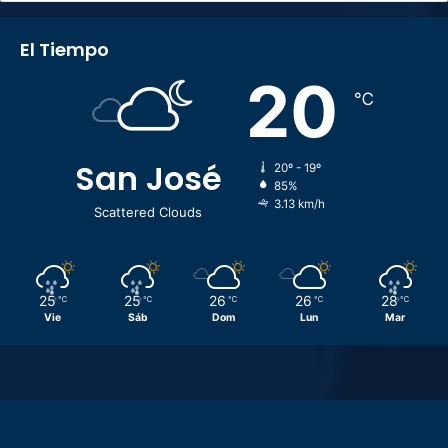
El Tiempo
20
℃
San José
20º - 19º
85%
3.13 km/h
Scattered Clouds
25
25
26
26
28
℃
℃
℃
℃
℃
Vie
Sáb
Dom
Lun
Mar