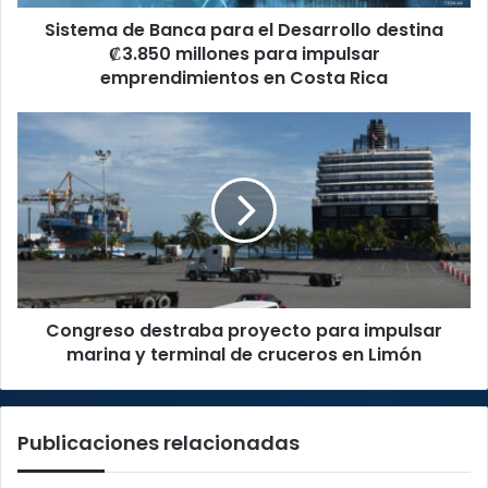
millones
Sistema de Banca para el Desarrollo destina
para
impulsar
₡3.850 millones para impulsar
emprendimientos
emprendimientos en Costa Rica
en
Costa
Congreso
Rica
destraba
proyecto
para
impulsar
marina
y
terminal
de
Congreso destraba proyecto para impulsar
cruceros
en
marina y terminal de cruceros en Limón
Limón
Publicaciones relacionadas