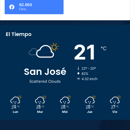
62.663
Fans
El Tiempo
21
℃
San José
22º - 20º
82%
4.02 km/h
Scattered Clouds
24
28
28
28
27
℃
℃
℃
℃
℃
Lun
Mar
Mié
Jue
Vie