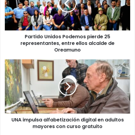
25
representantes,
entre
ellos
alcalde
Partido Unidos Podemos pierde 25
de
Oreamuno
representantes, entre ellos alcalde de
Oreamuno
UNA
impulsa
alfabetización
digital
en
adultos
mayores
con
curso
UNA impulsa alfabetización digital en adultos
gratuito
mayores con curso gratuito