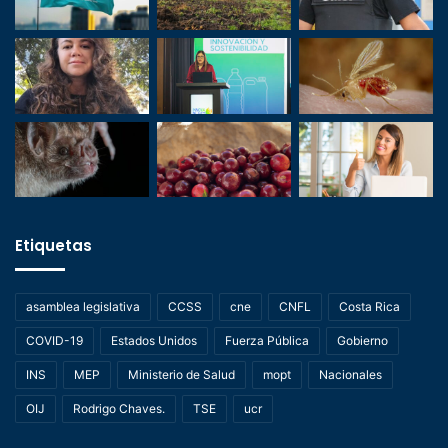
Etiquetas
asamblea legislativa
CCSS
cne
CNFL
Costa Rica
COVID-19
Estados Unidos
Fuerza Pública
Gobierno
INS
MEP
Ministerio de Salud
mopt
Nacionales
OIJ
Rodrigo Chaves.
TSE
ucr