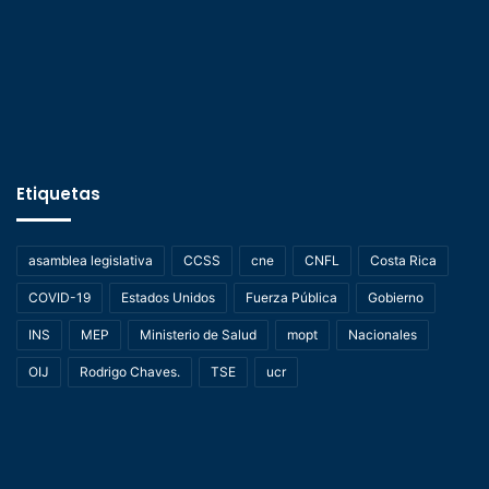
Etiquetas
asamblea legislativa
CCSS
cne
CNFL
Costa Rica
COVID-19
Estados Unidos
Fuerza Pública
Gobierno
INS
MEP
Ministerio de Salud
mopt
Nacionales
OIJ
Rodrigo Chaves.
TSE
ucr