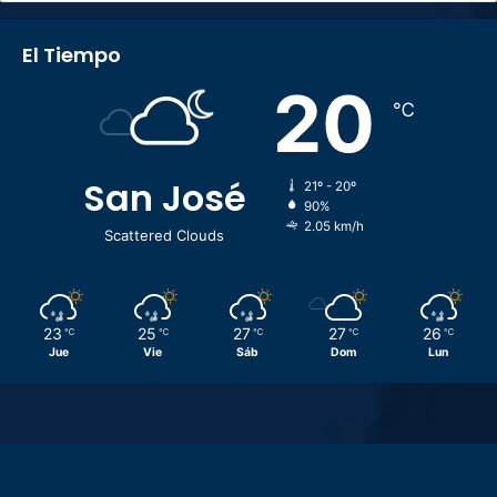
El Tiempo
20
℃
San José
21º - 20º
90%
2.05 km/h
Scattered Clouds
23
25
27
27
26
℃
℃
℃
℃
℃
Jue
Vie
Sáb
Dom
Lun