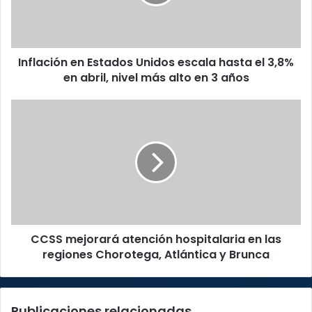
hasta
el
3,8%
en
Inflación en Estados Unidos escala hasta el 3,8%
abril,
nivel
en abril, nivel más alto en 3 años
más
alto
CCSS
en
mejorará
3
atención
años
hospitalaria
en
las
regiones
Chorotega,
Atlántica
CCSS mejorará atención hospitalaria en las
y
Brunca
regiones Chorotega, Atlántica y Brunca
Publicaciones relacionadas