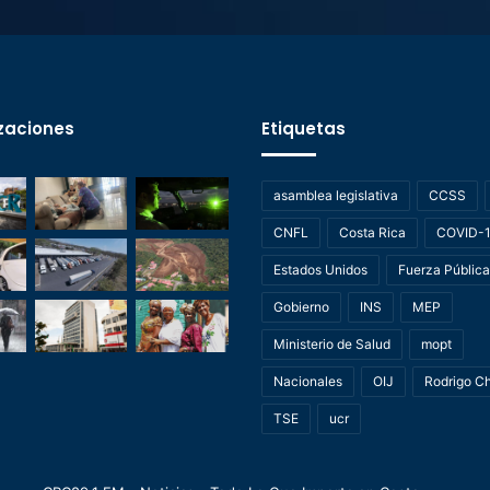
zaciones
Etiquetas
asamblea legislativa
CCSS
CNFL
Costa Rica
COVID-
Estados Unidos
Fuerza Pública
Gobierno
INS
MEP
Ministerio de Salud
mopt
Nacionales
OIJ
Rodrigo C
TSE
ucr