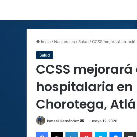
Inicio
/
Nacionales
/
Salud
/
CCSS mejorará atención 
Salud
CCSS mejorará 
hospitalaria en
Chorotega, Atlá
Send
Ismael Hernández
mayo 12, 2026
an
Facebook
X
LinkedIn
Pinterest
Skype
Messen
C
email