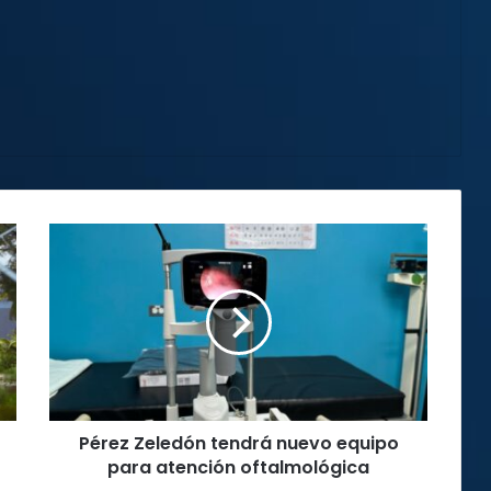
Pérez
Zeledón
tendrá
nuevo
equipo
para
atención
oftalmológica
Pérez Zeledón tendrá nuevo equipo
para atención oftalmológica