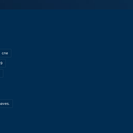
cne
19
haves.