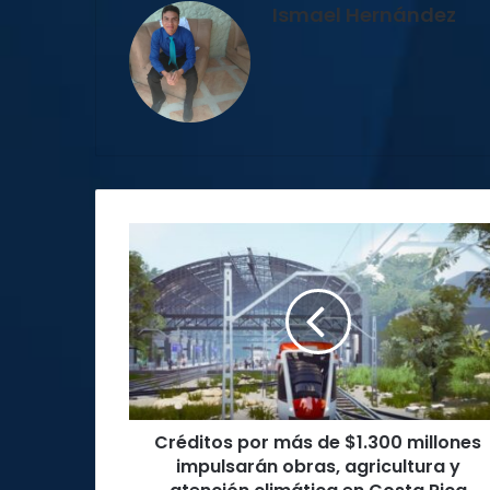
Ismael Hernández
Créditos
por
más
de
$1.300
millones
impulsarán
obras,
agricultura
Créditos por más de $1.300 millones
y
atención
impulsarán obras, agricultura y
climática