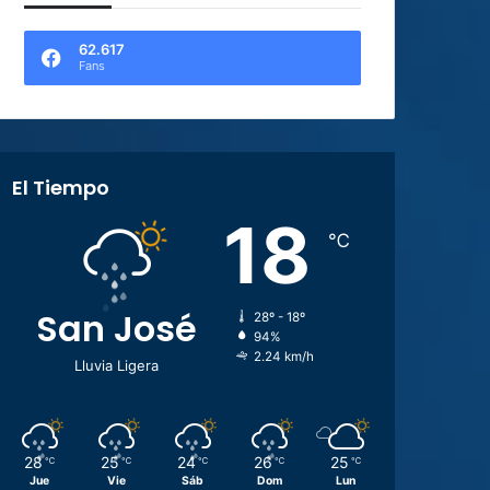
62.617
Fans
El Tiempo
18
℃
San José
28º - 18º
94%
2.24 km/h
Lluvia Ligera
28
25
24
26
25
℃
℃
℃
℃
℃
Jue
Vie
Sáb
Dom
Lun