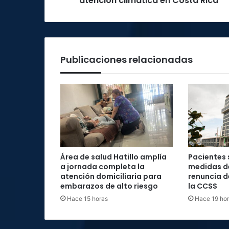
atención climática en Costa Rica
en
Costa
Rica
Publicaciones relacionadas
Área de salud Hatillo amplía
Pacientes 
a jornada completa la
medidas d
atención domiciliaria para
renuncia d
embarazos de alto riesgo
la CCSS
Hace 15 horas
Hace 19 ho